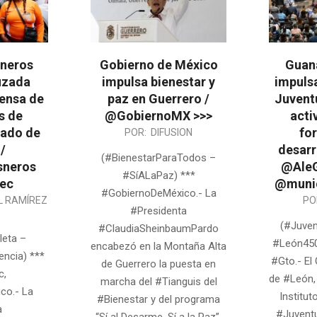
neros
Gobierno de México
Guan
ruzada
impulsa bienestar y
impulsa
fensa de
paz en Guerrero /
Juvent
s de
@GobiernoMX >>>
acti
tado de
for
2026-
POR:
DIFUSION
/
desarr
08-
(#BienestarParaTodos –
sneros
@AleG
04
#SíALaPaz) ***
ec
@munic
#GobiernoDeMéxico.- La
2026-
L RAMÍREZ
PO
#Presidenta
07-
(#Juve
#ClaudiaSheinbaumPardo
28
leta –
#León450
encabezó en la Montaña Alta
ncia) ***
#Gto.- El
de Guerrero la puesta en
c,
de #León,
marcha del #Tianguis del
co.- La
Institut
#Bienestar y del programa
a
#Juventu