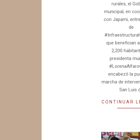
rurales, el Go
municipal, en coo
con Japami, entr
de
#InfraestructuraH
que benefician 
2,200 habitant
presidenta mun
#LorenaAlfaro
encabezó la pu
marcha de interve
San Luis 
CONTINUAR 