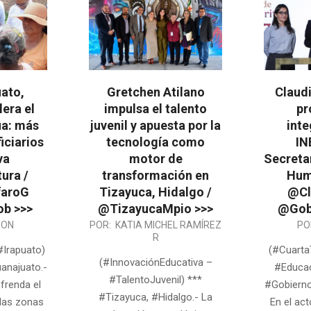
ato,
Gretchen Atilano
Claud
lera el
impulsa el talento
pr
ua: más
juvenil y apuesta por la
inte
iciarios
tecnología como
IN
va
motor de
Secretar
tura /
transformación en
Hum
faroG
Tizayuca, Hidalgo /
@Cl
ob >>>
@TizayucaMpio >>>
@Gob
2026-
2026-
ION
POR:
KATIA MICHEL RAMÍREZ
PO
R
07-
07-
#Irapuato)
(#Cuarta
02
01
(#InnovaciónEducativa –
anajuato.-
#Educac
#TalentoJuvenil) ***
frenda el
#Gobierno
#Tizayuca, #Hidalgo.- La
las zonas
En el ac