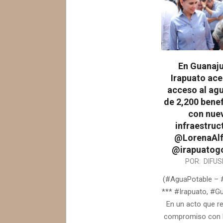
En Guanaju
Irapuato ace
acceso al ag
de 2,200 benef
con nue
infraestruc
@LorenaAl
@irapuatog
2026-
POR:
DIFUS
07-
(#AguaPotable – 
07
*** #Irapuato, #Gu
En un acto que re
compromiso con 