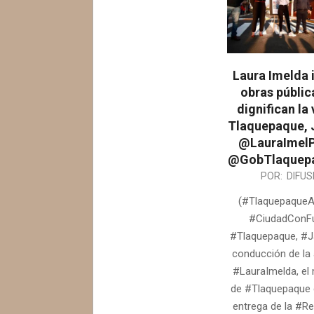
Laura Imelda 
obras públic
dignifican la 
Tlaquepaque, J
@LauraImel
@GobTlaquepa
2026-
POR:
DIFUS
07-
(#TlaquepaqueA
22
#CiudadConFu
#Tlaquepaque, #Ja
conducción de la 
#LauraImelda, el 
de #Tlaquepaque c
entrega de la #R