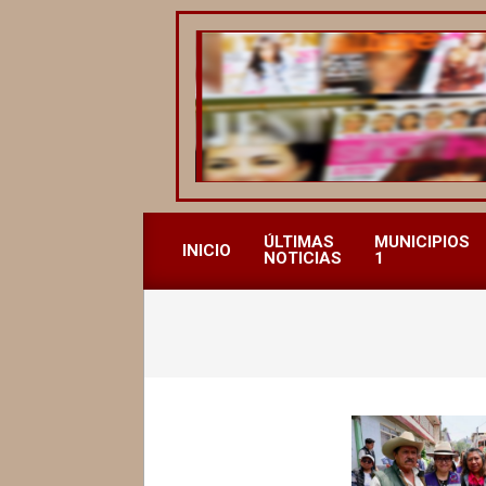
Saltar
al
contenido
REVISTA
ALCALDESAS
ÚLTIMAS
MUNICIPIOS
INICIO
NOTICIAS
1
MX