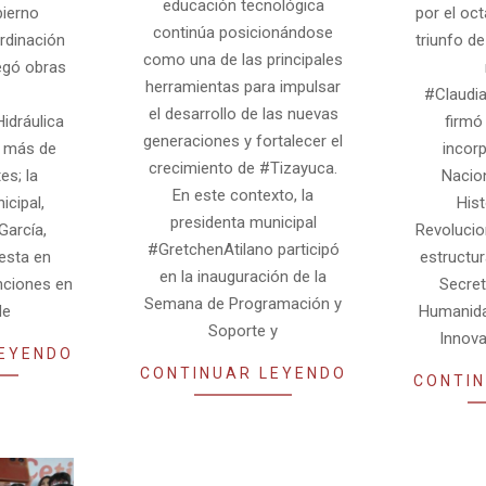
educación tecnológica
bierno
por el oct
continúa posicionándose
rdinación
triunfo d
como una de las principales
egó obras
herramientas para impulsar
#Claudi
el desarrollo de las nuevas
idráulica
firmó
generaciones y fortalecer el
a más de
incorp
crecimiento de #Tizayuca.
es; la
Nacio
En este contexto, la
icipal,
Hist
presidenta municipal
García,
Revolucio
#GretchenAtilano participó
esta en
estructu
en la inauguración de la
nciones en
Secret
Semana de Programación y
de
Humanida
Soporte y
Innova
LEYENDO
CONTINUAR LEYENDO
CONTIN