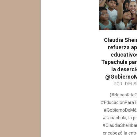
Claudia She
refuerza a
educativo
Tapachula par
la deserci
@GobiernoM
2026-
POR:
DIFUS
06-
(#BecasRitaC
26
#EducaciónParaT
#GobiernoDeMéx
#Tapachula, la p
#ClaudiaSheinb
encabezó la entr