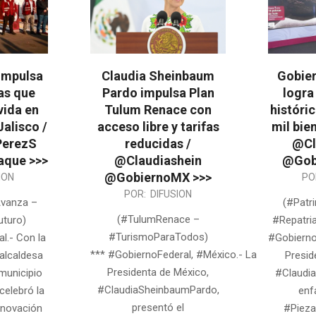
impulsa
Claudia Sheinbaum
Gobie
as que
Pardo impulsa Plan
logra
vida en
Tulum Renace con
históri
alisco /
acceso libre y tarifas
mil bie
PerezS
reducidas /
@Cl
que >>>
@Claudiashein
@Gob
@GobiernoMX >>>
2026-
ION
PO
2026-
POR:
DIFUSION
07-
vanza –
(#Patr
07-
10
(#TulumRenace –
turo)
#Repatria
17
#TurismoParaTodos)
l.- Con la
#Gobierno
*** #GobiernoFederal, #México.- La
alcaldesa
Presid
Presidenta de México,
municipio
#Claudi
#ClaudiaSheinbaumPardo,
elebró la
enf
presentó el
enovación
#Pieza