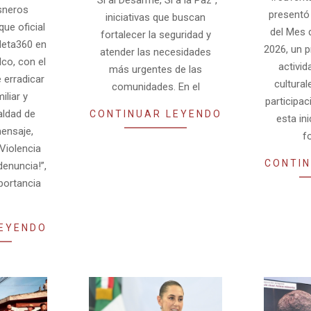
“Sí al Desarme, Sí a la Paz”,
sneros
presentó 
iniciativas que buscan
ue oficial
del Mes 
fortalecer la seguridad y
leta360 en
2026, un 
atender las necesidades
co, con el
activid
más urgentes de las
 erradicar
cultural
comunidades. En el
iliar y
participa
ualdad de
CONTINUAR LEYENDO
esta ini
ensaje,
f
Violencia
CONTIN
¡denuncia!”,
portancia
LEYENDO