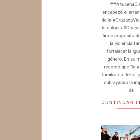
##AzucenaCi
encabezó el arranq
de la #CruzadaVio
la colonia #Coanal
firme propósito de
la violencia fam
fortalecer la ig
género. En su m
recordó que “la #
familiar es delito, 
subrayando la im
de
CONTINUAR 