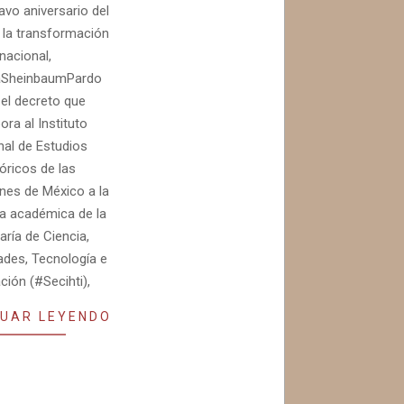
avo aniversario del
e la transformación
nacional,
aSheinbaumPardo
 el decreto que
ora al Instituto
nal de Estudios
óricos de las
nes de México a la
ra académica de la
aría de Ciencia,
des, Tecnología e
ción (#Secihti),
UAR LEYENDO