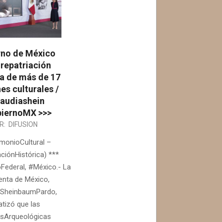
rno de México
 repatriación
ca de más de 17
nes culturales /
audiashein
iernoMX >>>
R:
DIFUSION
imonioCultural –
ciónHistórica) ***
Federal, #México.- La
enta de México,
aSheinbaumPardo,
atizó que las
sArqueológicas