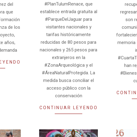
#PlanTulumRenace, que
rez del
recup
establece entrada gratuita al
bra que
regresan
#ParqueDelJaguar para
sformación
son re
visitantes nacionales y
nza de los
comunid
tarifas históricamente
royecto,
fortalecie
reducidas de 80 pesos para
te años,
memoria c
nacionales y 265 pesos para
 demanda
i
extranjeros en la
#CuartaT
LEYENDO
#ZonaArqueológica y el
han re
#ÁreaNaturalProtegida. La
#BienesC
medida busca conciliar el
c
acceso público con la
CONTIN
conservación
CONTINUAR LEYENDO