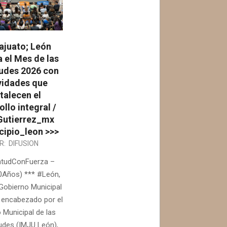
ajuato; León
 el Mes de las
udes 2026 con
vidades que
talecen el
ollo integral /
utierrez_mx
ipio_leon >>>
R:
DIFUSION
ntudConFuerza –
Años) *** #León,
 Gobierno Municipal
 encabezado por el
o Municipal de las
des (IMJU León),