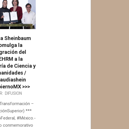
ia Sheinbaum
omulga la
gración del
EHRM a la
ía de Ciencia y
anidades /
audiashein
iernoMX >>>
R:
DIFUSION
Transformación –
iónSuperior) ***
Federal, #México.-
to conmemorativo