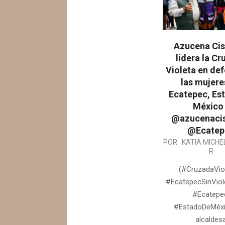
Azucena Cis
lidera la C
Violeta en de
las mujere
Ecatepec, Es
México 
@azucenaci
@Ecatep
2026-
POR:
KATIA MICHE
R
08-
05
(#CruzadaVio
#EcatepecSinViole
#Ecatepe
#EstadoDeMéxi
alcaldes