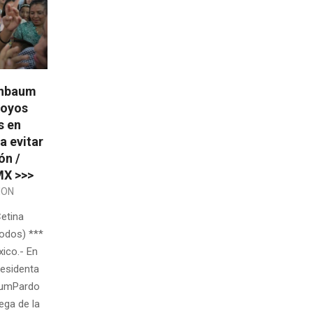
inbaum
poyos
s en
a evitar
ón /
X >>>
ION
etina
odos) ***
ico.- En
residenta
aumPardo
ega de la