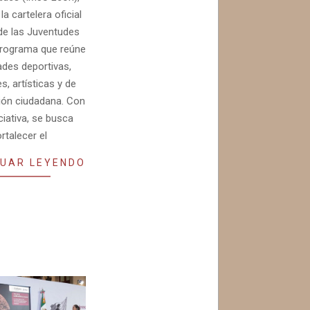
la cartelera oficial
de las Juventudes
programa que reúne
ades deportivas,
es, artísticas y de
ción ciudadana. Con
ciativa, se busca
ortalecer el
UAR LEYENDO