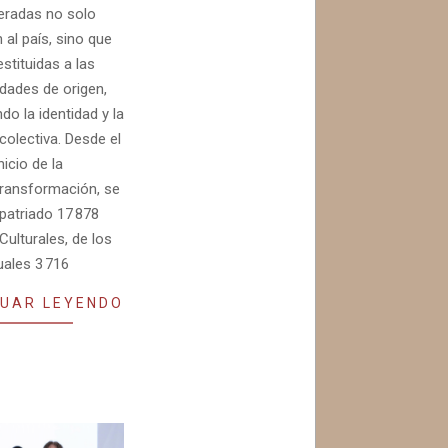
eradas no solo
 al país, sino que
stituidas a las
ades de origen,
ndo la identidad y la
olectiva. Desde el
nicio de la
ransformación, se
patriado 17 878
ulturales, de los
uales 3 716
UAR LEYENDO