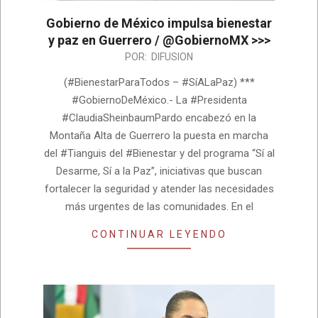
Gobierno de México impulsa bienestar
y paz en Guerrero / @GobiernoMX >>>
2026-
POR:
DIFUSION
08-
(#BienestarParaTodos – #SíALaPaz) ***
04
#GobiernoDeMéxico.- La #Presidenta
#ClaudiaSheinbaumPardo encabezó en la
Montaña Alta de Guerrero la puesta en marcha
del #Tianguis del #Bienestar y del programa “Sí al
Desarme, Sí a la Paz”, iniciativas que buscan
fortalecer la seguridad y atender las necesidades
más urgentes de las comunidades. En el
CONTINUAR LEYENDO