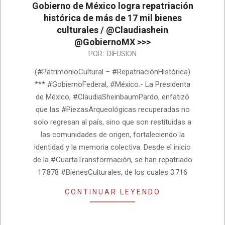
Gobierno de México logra repatriación
histórica de más de 17 mil bienes
culturales / @Claudiashein
@GobiernoMX >>>
2026-
POR:
DIFUSION
07-
(#PatrimonioCultural – #RepatriaciónHistórica)
10
*** #GobiernoFederal, #México.- La Presidenta
de México, #ClaudiaSheinbaumPardo, enfatizó
que las #PiezasArqueológicas recuperadas no
solo regresan al país, sino que son restituidas a
las comunidades de origen, fortaleciendo la
identidad y la memoria colectiva. Desde el inicio
de la #CuartaTransformación, se han repatriado
17 878 #BienesCulturales, de los cuales 3 716
CONTINUAR LEYENDO