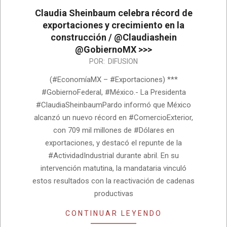
Claudia Sheinbaum celebra récord de
exportaciones y crecimiento en la
construcción / @Claudiashein
@GobiernoMX >>>
2026-
POR:
DIFUSION
06-
(#EconomíaMX – #Exportaciones) ***
12
#GobiernoFederal, #México.- La Presidenta
#ClaudiaSheinbaumPardo informó que México
alcanzó un nuevo récord en #ComercioExterior,
con 709 mil millones de #Dólares en
exportaciones, y destacó el repunte de la
#ActividadIndustrial durante abril. En su
intervención matutina, la mandataria vinculó
estos resultados con la reactivación de cadenas
productivas
CONTINUAR LEYENDO