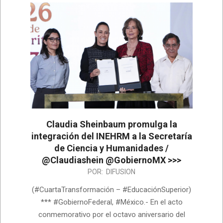
Claudia Sheinbaum promulga la
integración del INEHRM a la Secretaría
de Ciencia y Humanidades /
@Claudiashein @GobiernoMX >>>
2026-
POR:
DIFUSION
07-
(#CuartaTransformación – #EducaciónSuperior)
01
*** #GobiernoFederal, #México.- En el acto
conmemorativo por el octavo aniversario del