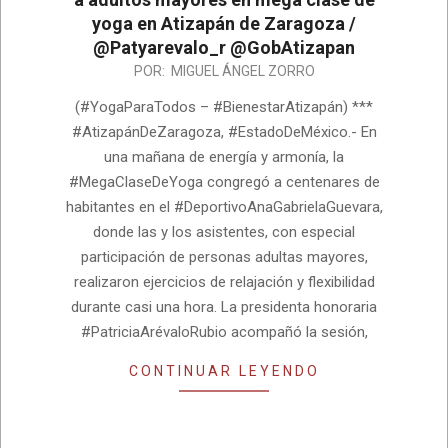
yoga en Atizapán de Zaragoza /
@Patyarevalo_r @GobAtizapan
2026-
POR:
MIGUEL ÁNGEL ZORRO
06-
(#YogaParaTodos – #BienestarAtizapán) ***
15
#AtizapánDeZaragoza, #EstadoDeMéxico.- En
una mañana de energía y armonía, la
#MegaClaseDeYoga congregó a centenares de
habitantes en el #DeportivoAnaGabrielaGuevara,
donde las y los asistentes, con especial
participación de personas adultas mayores,
realizaron ejercicios de relajación y flexibilidad
durante casi una hora. La presidenta honoraria
#PatriciaArévaloRubio acompañó la sesión,
CONTINUAR LEYENDO