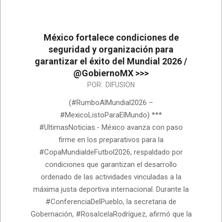
México fortalece condiciones de
seguridad y organización para
garantizar el éxito del Mundial 2026 /
@GobiernoMX >>>
2026-
POR:
DIFUSION
06-
(#RumboAlMundial2026 –
11
#MexicoListoParaElMundo) ***
#UltimasNoticias.- México avanza con paso
firme en los preparativos para la
#CopaMundialdeFutbol2026, respaldado por
condiciones que garantizan el desarrollo
ordenado de las actividades vinculadas a la
máxima justa deportiva internacional. Durante la
#ConferenciaDelPueblo, la secretaria de
Gobernación, #RosaIcelaRodríguez, afirmó que la