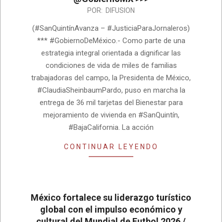
2026-
POR:
DIFUSION
06-
(#SanQuintínAvanza – #JusticiaParaJornaleros)
19
*** #GobiernoDeMéxico.- Como parte de una
estrategia integral orientada a dignificar las
condiciones de vida de miles de familias
trabajadoras del campo, la Presidenta de México,
#ClaudiaSheinbaumPardo, puso en marcha la
entrega de 36 mil tarjetas del Bienestar para
mejoramiento de vivienda en #SanQuintín,
#BajaCalifornia. La acción
CONTINUAR LEYENDO
México fortalece su liderazgo turístico
global con el impulso económico y
cultural del Mundial de Futbol 2026 /