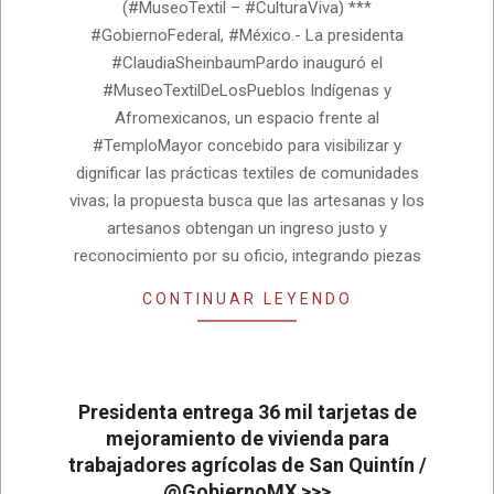
(#MuseoTextil – #CulturaViva) ***
26
#GobiernoFederal, #México.- La presidenta
#ClaudiaSheinbaumPardo inauguró el
#MuseoTextilDeLosPueblos Indígenas y
Afromexicanos, un espacio frente al
#TemploMayor concebido para visibilizar y
dignificar las prácticas textiles de comunidades
vivas; la propuesta busca que las artesanas y los
artesanos obtengan un ingreso justo y
reconocimiento por su oficio, integrando piezas
CONTINUAR LEYENDO
Presidenta entrega 36 mil tarjetas de
mejoramiento de vivienda para
trabajadores agrícolas de San Quintín /
@GobiernoMX >>>