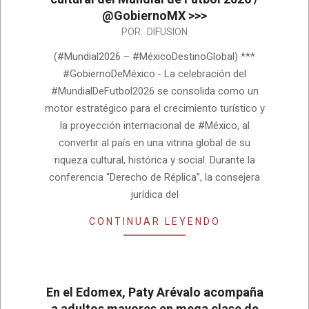
@GobiernoMX >>>
2026-
POR:
DIFUSION
06-
(#Mundial2026 – #MéxicoDestinoGlobal) ***
17
#GobiernoDeMéxico.- La celebración del
#MundialDeFutbol2026 se consolida como un
motor estratégico para el crecimiento turístico y
la proyección internacional de #México, al
convertir al país en una vitrina global de su
riqueza cultural, histórica y social. Durante la
conferencia “Derecho de Réplica”, la consejera
jurídica del
CONTINUAR LEYENDO
En el Edomex, Paty Arévalo acompaña
a adultos mayores en mega clase de