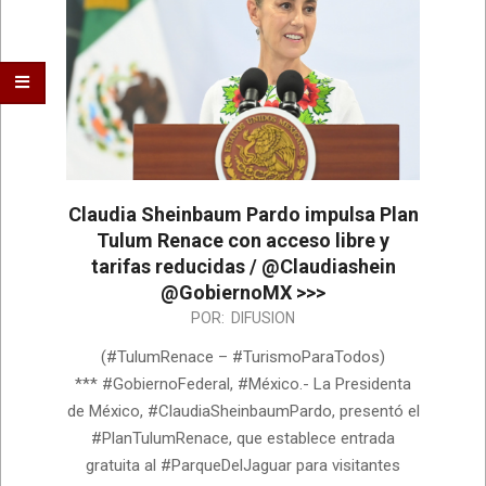
Claudia Sheinbaum Pardo impulsa Plan
Tulum Renace con acceso libre y
tarifas reducidas / @Claudiashein
@GobiernoMX >>>
2026-
POR:
DIFUSION
07-
(#TulumRenace – #TurismoParaTodos)
17
*** #GobiernoFederal, #México.- La Presidenta
de México, #ClaudiaSheinbaumPardo, presentó el
#PlanTulumRenace, que establece entrada
gratuita al #ParqueDelJaguar para visitantes