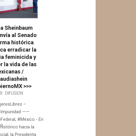
ia Sheinbaum
nvía al Senado
orma histórica
ca erradicar la
ia feminicida y
 la vida de las
xicanas /
audiashein
iernoMX >>>
R:
DIFUSION
eresLibres –
Impunidad ——
Federal, #México.- En
mo
histórico hacia la
ocial, la Presidenta