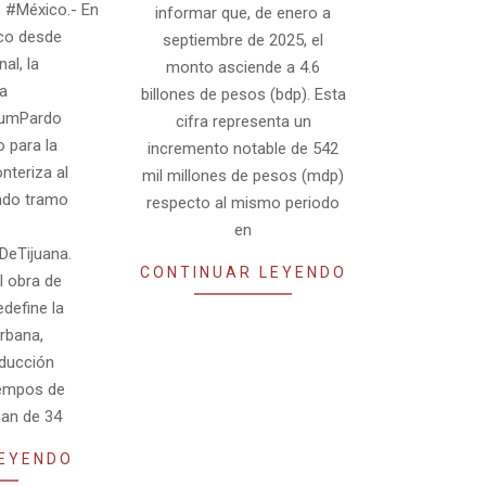
 #México.- En
informar que, de enero a
ico desde
septiembre de 2025, el
al, la
monto asciende a 4.6
a
billones de pesos (bdp). Esta
aumPardo
cifra representa un
o para la
incremento notable de 542
onteriza al
mil millones de pesos (mdp)
ndo tramo
respecto al mismo periodo
en
DeTijuana.
CONTINUAR LEYENDO
 obra de
edefine la
rbana,
educción
iempos de
san de 34
LEYENDO