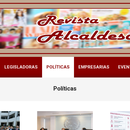
LEGISLADORAS
POLÍTICAS
EMPRESARIAS
EVEN
Menú
de
navegación
Políticas
principal