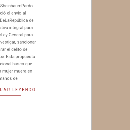
aSheinbaumPardo
ió el envío al
DeLaRepública de
ativa integral para
 «Ley General para
investigar, sancionar
rar el delito de
io». Esta propuesta
ucional busca que
a mujer muera en
manos de
UAR LEYENDO