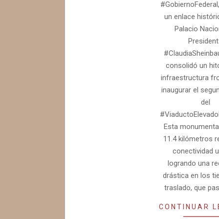
#GobiernoFederal,
un enlace histór
Palacio Nacion
President
#ClaudiaSheinb
consolidó un hit
infraestructura fr
inaugurar el segu
del
#ViaductoElevado
Esta monumental
11.4 kilómetros r
conectividad u
logrando una r
drástica en los t
traslado, que pa
CONTINUAR 