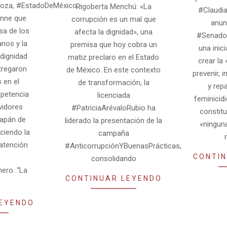
oza, #EstadoDeMéxico.-
Rigoberta Menchú: «La
#Claudi
emne que
corrupción es un mal que
anunc
sa de los
afecta la dignidad», una
#Senado
os y la
premisa que hoy cobra un
una inici
 dignidad
matiz preclaro en el Estado
crear la
tregaron
de México. En este contexto
prevenir, 
s en el
de transformación, la
y repa
petencia
licenciada
feminicid
vidores
#PatriciaArévaloRubio ha
constit
zapán de
liderado la presentación de la
«ningun
ciendo la
campaña
 atención
#AnticorrupciónYBuenasPrácticas,
CONTIN
a
consolidando
ero. “La
CONTINUAR LEYENDO
LEYENDO