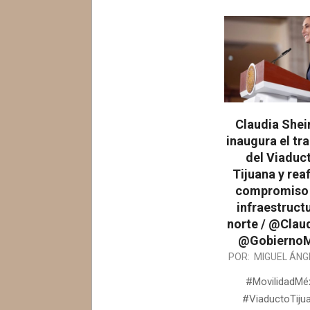
Claudia She
inaugura el tr
del Viaduc
Tijuana y rea
compromiso 
infraestruct
norte / @Clau
@GobiernoM
2026-
POR:
MIGUEL ÁNG
03-
#MovilidadMé
19
#ViaductoTiju