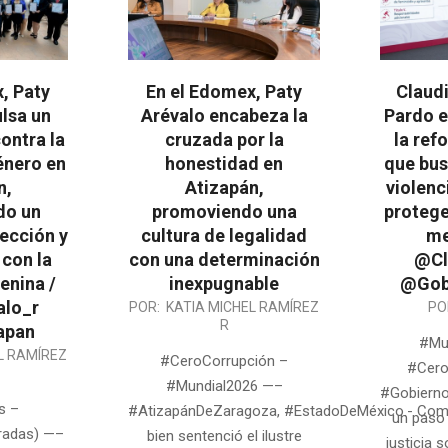
, Paty
En el Edomex, Paty
Claud
lsa un
Arévalo encabeza la
Pardo e
contra la
cruzada por la
la ref
énero en
honestidad en
que bus
n,
Atizapán,
violenc
do un
promoviendo una
proteger
ección y
cultura de legalidad
me
con la
con una determinación
@Cl
enina /
inexpugnable
@Gob
alo_r
2026-
2026-
POR:
KATIA MICHEL RAMÍREZ
PO
R
apan
03-
03-
#Muj
L RAMÍREZ
30
25
#CeroCorrupción –
#Cero
#Mundial2026 —–
#Gobierno
s –
#AtizapánDeZaragoza, #EstadoDeMéxico.- Co
un paso 
adas) —–
bien sentenció el ilustre
justicia s