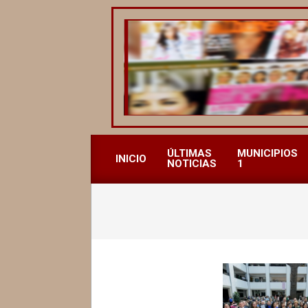
Saltar
al
contenido
REVISTA
ALCALDESAS
ÚLTIMAS
MUNICIPIOS
INICIO
NOTICIAS
1
MX