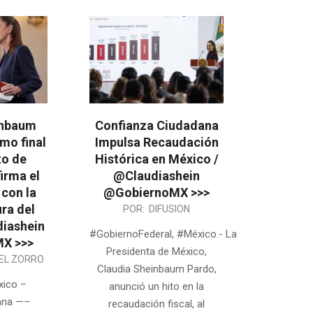
inbaum
Confianza Ciudadana
amo final
Impulsa Recaudación
to de
Histórica en México /
firma el
@Claudiashein
con la
@GobiernoMX >>>
ura del
2025-
POR:
DIFUSION
diashein
10-
#GobiernoFederal, #México.- La
X >>>
09
Presidenta de México,
EL ZORRO
Claudia Sheinbaum Pardo,
xico –
anunció un hito en la
ana —–
recaudación fiscal, al