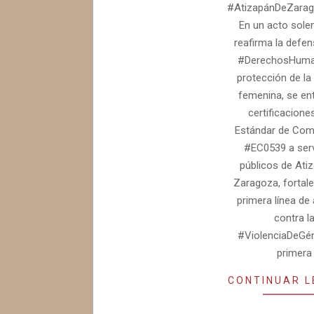
#AtizapánDeZarag
En un acto sol
reafirma la defen
#DerechosHuman
protección de la
femenina, se en
certificacione
Estándar de Com
#EC0539 a ser
públicos de Ati
Zaragoza, fortale
primera línea de
contra l
#ViolenciaDeGén
primera
CONTINUAR 