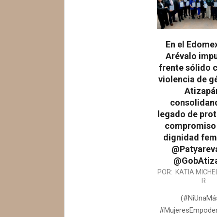
En el Edomex
Arévalo impu
frente sólido 
violencia de g
Atizapá
consolidan
legado de prot
compromiso 
dignidad fem
@Patyarev
@GobAtiz
2026-
POR:
KATIA MICHE
R
04-
24
(#NiUnaMá
#MujeresEmpoder