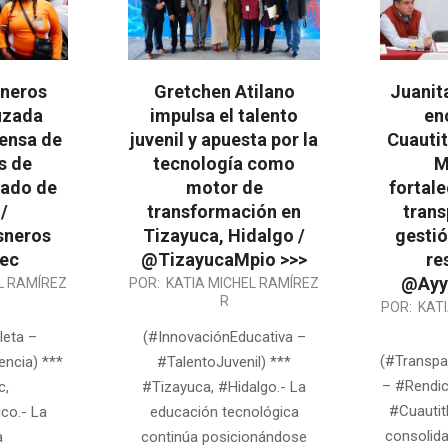
neros
Gretchen Atilano
Juanita
ruzada
impulsa el talento
en
fensa de
juvenil y apuesta por la
Cuautit
s de
tecnología como
M
tado de
motor de
fortale
/
transformación en
trans
sneros
Tizayuca, Hidalgo /
gestió
ec
@TizayucaMpio >>>
re
@Ayyt
2026-
L RAMÍREZ
POR:
KATIA MICHEL RAMÍREZ
R
2026-
07-
POR:
KAT
06-
02
leta –
(#InnovaciónEducativa –
25
(#Transpa
ncia) ***
#TalentoJuvenil) ***
– #Rendic
c,
#Tizayuca, #Hidalgo.- La
#Cuautit
co.- La
educación tecnológica
consolida
a
continúa posicionándose