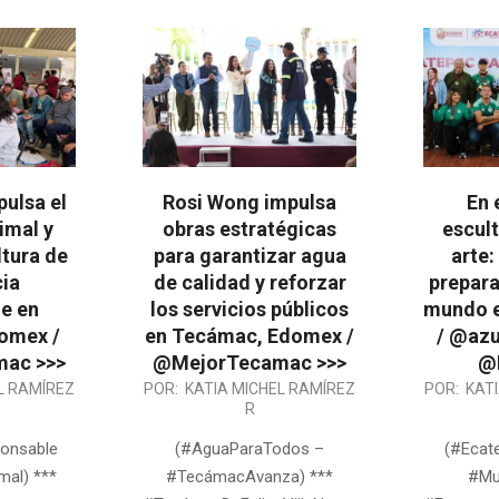
ulsa el
Rosi Wong impulsa
En 
imal y
obras estratégicas
escult
ltura de
para garantizar agua
arte:
cia
de calidad y reforzar
prepara
e en
los servicios públicos
mundo e
omex /
en Tecámac, Edomex /
/ @azu
ac >>>
@MejorTecamac >>>
@
2026-
2026-
L RAMÍREZ
POR:
KATIA MICHEL RAMÍREZ
POR:
KAT
R
06-
05-
05
12
onsable
(#AguaParaTodos –
(#Ecat
mal) ***
#TecámacAvanza) ***
#Mu