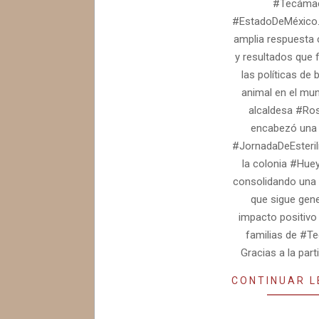
#Tecáma
#EstadoDeMéxico.
amplia respuesta
y resultados que 
las políticas de 
animal en el muni
alcaldesa #Ro
encabezó una
#JornadaDeEsteril
la colonia #Hue
consolidando una 
que sigue gen
impacto positivo 
familias de #T
Gracias a la part
CONTINUAR 