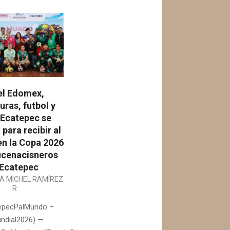
el Edomex,
uras, futbol y
 Ecatepec se
 para recibir al
n la Copa 2026
cenacisneros
Ecatepec
IA MICHEL RAMÍREZ
R
epecPalMundo –
ndial2026) —