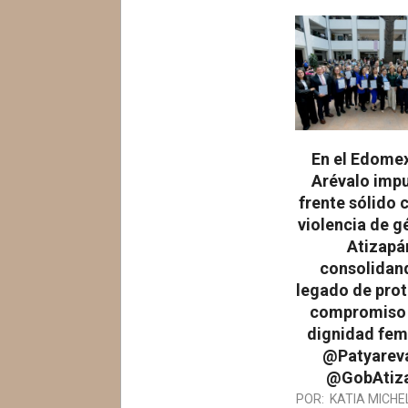
En el Edomex
Arévalo impu
frente sólido 
violencia de g
Atizapá
consolidan
legado de prot
compromiso 
dignidad fem
@Patyarev
@GobAtiz
2026-
POR:
KATIA MICHE