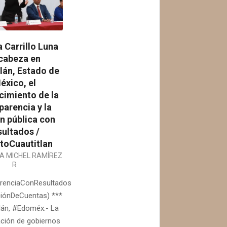
 Carrillo Luna
cabeza en
lán, Estado de
éxico, el
cimiento de la
parencia y la
n pública con
sultados /
oCuautitlan
IA MICHEL RAMÍREZ
R
renciaConResultados
iónDeCuentas) ***
lán, #Edoméx.- La
ción de gobiernos