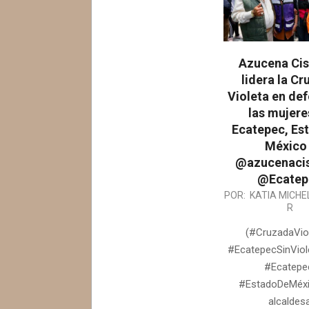
Azucena Cis
lidera la C
Violeta en de
las mujere
Ecatepec, Es
México 
@azucenaci
@Ecatep
2026-
POR:
KATIA MICHE
R
08-
05
(#CruzadaVio
#EcatepecSinViole
#Ecatepe
#EstadoDeMéxi
alcaldes