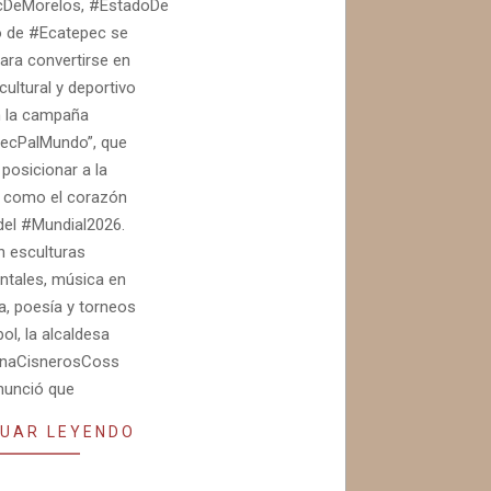
DeMorelos, #EstadoDeMéxico.- El
o de #Ecatepec se
ara convertirse en
cultural y deportivo
 la campaña
ecPalMundo”, que
posicionar a la
d como el corazón
del #Mundial2026.
 esculturas
tales, música en
a, poesía y torneos
bol, la alcaldesa
naCisnerosCoss
nunció que
UAR LEYENDO