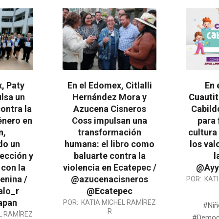
, Paty
En el Edomex, Citlalli
En 
lsa un
Hernández Mora y
Cuautit
contra la
Azucena Cisneros
Cabildo
énero en
Coss impulsan una
para 
n,
transformación
cultura
do un
humana: el libro como
los val
ección y
baluarte contra la
l
con la
violencia en Ecatepec /
@Ayyt
enina /
@azucenacisneros
2026-
POR:
KAT
alo_r
@Ecatepec
04-
apan
2026-
POR:
KATIA MICHEL RAMÍREZ
20
#Niñ
R
L RAMÍREZ
04-
#Democ