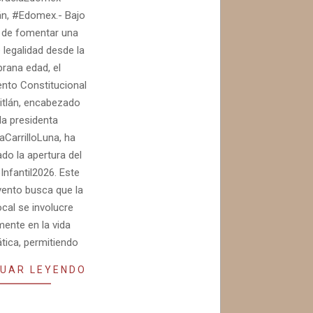
án, #Edomex.- Bajo
n de fomentar una
 legalidad desde la
rana edad, el
nto Constitucional
itlán, encabezado
la presidenta
aCarrilloLuna, ha
do la apertura del
Infantil2026. Este
ento busca que la
ocal se involucre
mente en la vida
ica, permitiendo
UAR LEYENDO