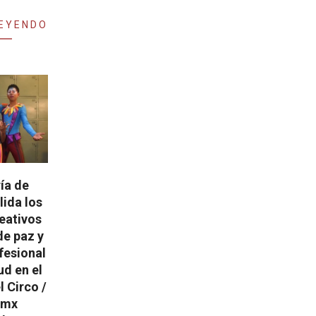
LEYENDO
ía de
lida los
eativos
de paz y
fesional
ud en el
l Circo /
_mx