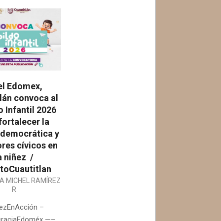
el Edomex,
lán convoca al
 Infantil 2026
fortalecer la
 democrática y
ores cívicos en
a niñez /
oCuautitlan
IA MICHEL RAMÍREZ
R
ezEnAcción –
raciaEdoméx —–