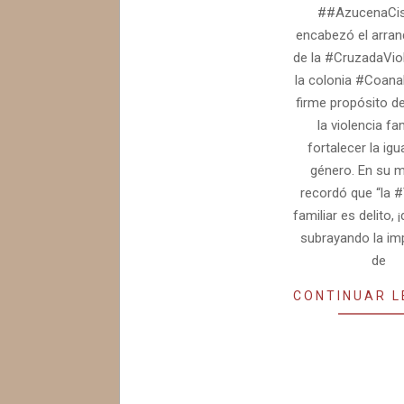
##AzucenaCi
encabezó el arranq
de la #CruzadaVio
la colonia #Coanal
firme propósito de
la violencia fam
fortalecer la ig
género. En su m
recordó que “la #
familiar es delito, 
subrayando la im
de
CONTINUAR 