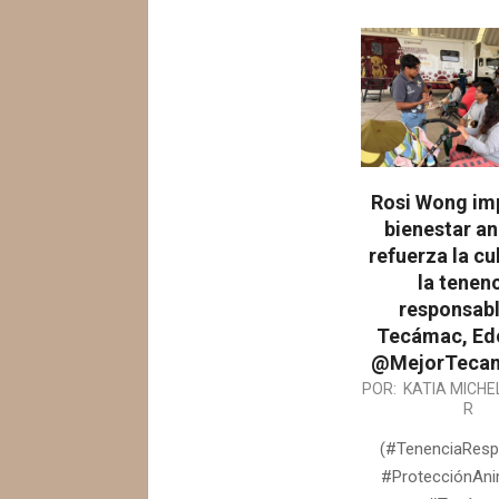
Rosi Wong imp
bienestar an
refuerza la cu
la tenen
responsabl
Tecámac, Ed
@MejorTecam
2026-
POR:
KATIA MICHE
R
06-
16
(#TenenciaResp
#ProtecciónAni