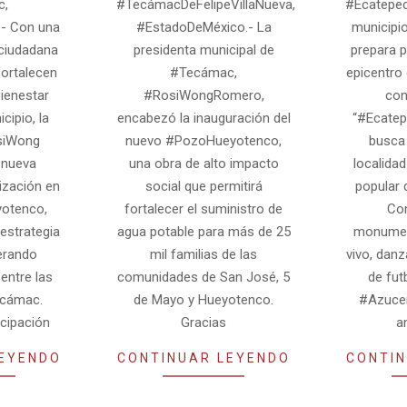
c,
#TecámacDeFelipeVillaNueva,
#Ecatepec
- Con una
#EstadoDeMéxico.- La
municipi
 ciudadana
presidenta municipal de
prepara p
fortalecen
#Tecámac,
epicentro 
bienestar
#RosiWongRomero,
con
cipio, la
encabezó la inauguración del
“#Ecatep
siWong
nuevo #PozoHueyotenco,
busca 
 nueva
una obra de alto impacto
localida
ización en
social que permitirá
popular 
yotenco,
fortalecer el suministro de
Con
estrategia
agua potable para más de 25
monumen
erando
mil familias de las
vivo, danz
entre las
comunidades de San José, 5
de fut
ecámac.
de Mayo y Hueyotenco.
#Azuce
icipación
Gracias
a
LEYENDO
CONTINUAR LEYENDO
CONTIN