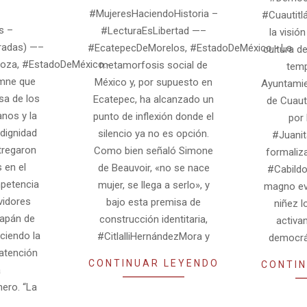
23
#MujeresHaciendoHistoria –
#Cuautitl
s –
#LecturaEsLibertad —–
la visió
adas) —–
#EcatepecDeMorelos, #EstadoDeMéxico.- La
cultura de
oza, #EstadoDeMéxico.-
metamorfosis social de
temp
emne que
México y, por supuesto en
Ayuntamie
sa de los
Ecatepec, ha alcanzado un
de Cuaut
os y la
punto de inflexión donde el
por 
 dignidad
silencio ya no es opción.
#Juanit
tregaron
Como bien señaló Simone
formaliza
s en el
de Beauvoir, «no se nace
#Cabildo
petencia
mujer, se llega a serlo», y
magno ev
vidores
bajo esta premisa de
niñez l
zapán de
construcción identitaria,
activa
ciendo la
#CitlalliHernándezMora y
democrát
 atención
CONTINUAR LEYENDO
CONTIN
a
ero. “La