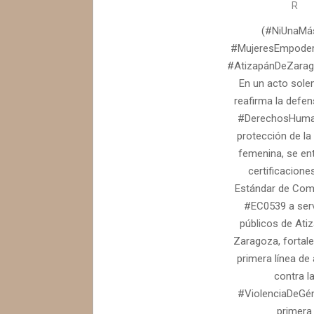
R
04-
24
(#NiUnaMá
#MujeresEmpoder
#AtizapánDeZarag
En un acto sol
reafirma la defen
#DerechosHuman
protección de la
femenina, se en
certificacione
Estándar de Com
#EC0539 a ser
públicos de Ati
Zaragoza, fortale
primera línea de
contra l
#ViolenciaDeGén
primera