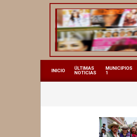
Saltar
al
contenido
REVISTA
ALCALDESAS
ÚLTIMAS
MUNICIPIOS
INICIO
NOTICIAS
1
MX