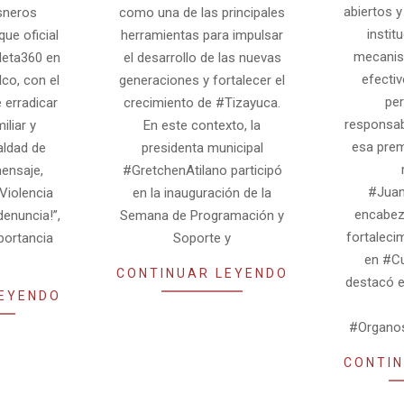
abiertos y
sneros
como una de las principales
instit
ue oficial
herramientas para impulsar
mecanism
leta360 en
el desarrollo de las nuevas
efectiv
co, con el
generaciones y fortalecer el
pe
 erradicar
crecimiento de #Tizayuca.
responsabi
iliar y
En este contexto, la
esa prem
ualdad de
presidenta municipal
ensaje,
#GretchenAtilano participó
#Juan
Violencia
en la inauguración de la
encabez
¡denuncia!”,
Semana de Programación y
fortalecim
portancia
Soporte y
en #Cu
CONTINUAR LEYENDO
destacó e
LEYENDO
#Organos
CONTIN