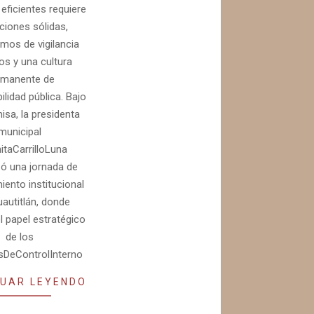
 eficientes requiere
uciones sólidas,
os de vigilancia
os y una cultura
rmanente de
lidad pública. Bajo
isa, la presidenta
municipal
itaCarrilloLuna
ó una jornada de
iento institucional
autitlán, donde
l papel estratégico
de los
DeControlInterno
UAR LEYENDO