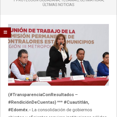
Y PROTECCIÓN CIUDADANA
,
TECÁMAC
,
ÚLTIMA HORA
,
ÚLTIMAS NOTICIAS
(#TransparenciaConResultados –
#RendiciónDeCuentas) *** #Cuautitlán,
#Edoméx.-
La consolidación de gobiernos