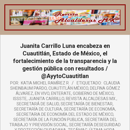
Saltar
al
contenido
REVISTA
ALCALDESAS
Menú
Juanita Carrillo Luna encabeza en
de
MX
navegación
Cuautitlán, Estado de México, el
principal
fortalecimiento de la transparencia y la
gestión pública con resultados /
@AyytoCuautitlan
POR:
KATIA MICHEL RAMÍREZ R
ETIQUETADO:
CLAUDIA
SHEINBAUM PARDO
,
CUAUTITLÁN MÉXICO
,
DELFINA GÓMEZ
ÁLVAREZ
,
EN VIVO
,
ENTERATE
,
GOBIERNO DE MÉXICO
,
ISSSTE
,
JUANITA CARRILLO
,
REVISTA ALCALDESAS MX.
,
SECRETARÁ DE SALUD
,
SECRETARÍA DE BIENESTAR
,
SECRETARÍA DE CULTURA
,
SECRETARÍA DE ECONOMÍA
,
SECRETARIA DE ECONOMÍA DEL ESTADO DE MÉXICO
,
SECRETARÍA DE LA FUNCIÓN PUBLICA
,
SECRETARÍA DEL
TRABAJO Y PREVISIÓN SOCIAL
,
SECRETARÍA DESEGURIDAD