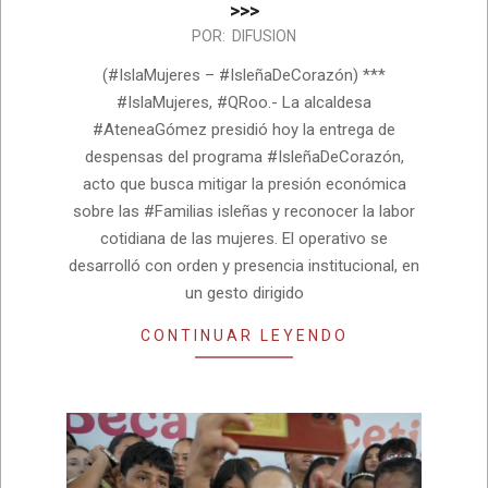
>>>
2026-
POR:
DIFUSION
08-
(#IslaMujeres – #IsleñaDeCorazón) ***
03
#IslaMujeres, #QRoo.- La alcaldesa
#AteneaGómez presidió hoy la entrega de
despensas del programa #IsleñaDeCorazón,
acto que busca mitigar la presión económica
sobre las #Familias isleñas y reconocer la labor
cotidiana de las mujeres. El operativo se
desarrolló con orden y presencia institucional, en
un gesto dirigido
CONTINUAR LEYENDO