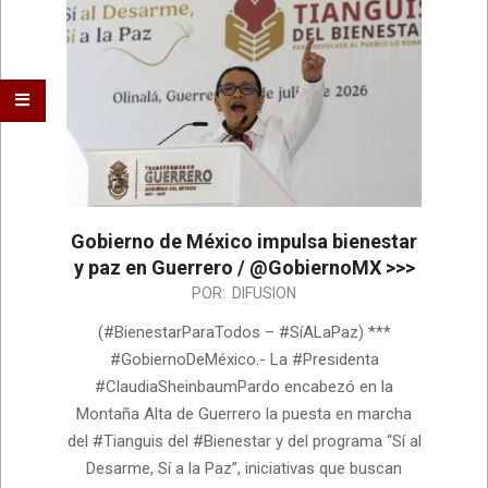
Gobierno de México impulsa bienestar
y paz en Guerrero / @GobiernoMX >>>
2026-
POR:
DIFUSION
08-
(#BienestarParaTodos – #SíALaPaz) ***
04
#GobiernoDeMéxico.- La #Presidenta
#ClaudiaSheinbaumPardo encabezó en la
Montaña Alta de Guerrero la puesta en marcha
del #Tianguis del #Bienestar y del programa “Sí al
Desarme, Sí a la Paz”, iniciativas que buscan