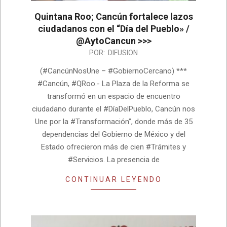
Quintana Roo; Cancún fortalece lazos
ciudadanos con el “Día del Pueblo» /
@AytoCancun >>>
2026-
POR:
DIFUSION
08-
(#CancúnNosUne – #GobiernoCercano) ***
06
#Cancún, #QRoo.- La Plaza de la Reforma se
transformó en un espacio de encuentro
ciudadano durante el #DíaDelPueblo, Cancún nos
Une por la #Transformación”, donde más de 35
dependencias del Gobierno de México y del
Estado ofrecieron más de cien #Trámites y
#Servicios. La presencia de
CONTINUAR LEYENDO