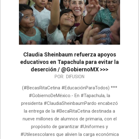
Claudia Sheinbaum refuerza apoyos
educativos en Tapachula para evitar la
deserción / @GobiernoMX >>>
2026-
POR:
DIFUSION
06-
(#BecasRitaCetina #EducaciónParaTodos) ***
26
#GobiernoDeMéxico.- En #Tapachula, la
presidenta #ClaudiaSheinbaumPardo encabezó
la entrega de la #BecaRitaCetina destinada a
nueve millones de alumnos de primaria, con el
propósito de garantizar #Uniformes y
#Utilesescolares que alivien la carga económica