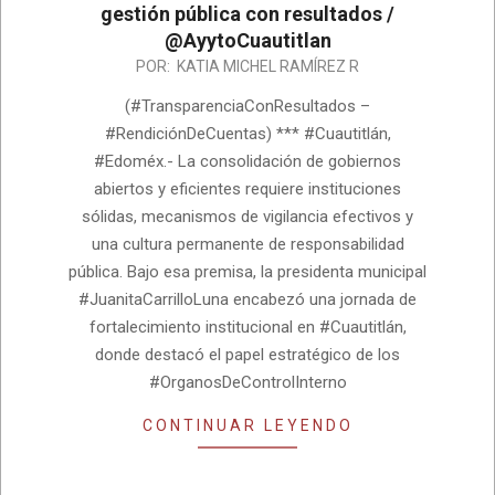
gestión pública con resultados /
@AyytoCuautitlan
2026-
POR:
KATIA MICHEL RAMÍREZ R
06-
(#TransparenciaConResultados –
25
#RendiciónDeCuentas) *** #Cuautitlán,
#Edoméx.- La consolidación de gobiernos
abiertos y eficientes requiere instituciones
sólidas, mecanismos de vigilancia efectivos y
una cultura permanente de responsabilidad
pública. Bajo esa premisa, la presidenta municipal
#JuanitaCarrilloLuna encabezó una jornada de
fortalecimiento institucional en #Cuautitlán,
donde destacó el papel estratégico de los
#OrganosDeControlInterno
CONTINUAR LEYENDO