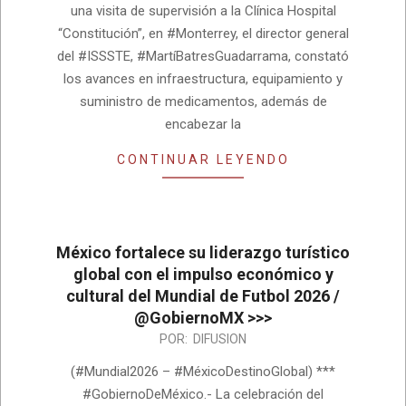
una visita de supervisión a la Clínica Hospital
“Constitución”, en #Monterrey, el director general
del #ISSSTE, #MartíBatresGuadarrama, constató
los avances en infraestructura, equipamiento y
suministro de medicamentos, además de
encabezar la
CONTINUAR LEYENDO
México fortalece su liderazgo turístico
global con el impulso económico y
cultural del Mundial de Futbol 2026 /
@GobiernoMX >>>
2026-
POR:
DIFUSION
06-
(#Mundial2026 – #MéxicoDestinoGlobal) ***
17
#GobiernoDeMéxico.- La celebración del