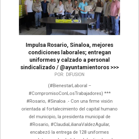
Impulsa Rosario, Sinaloa, mejores
condiciones laborales; entregan
uniformes y calzado a personal
sindicalizado / @ayuntamientoros >>>
2026-
POR:
DIFUSION
06-
(#BienestarLaboral –
25
#CompromisoConLosTrabajadores) ***
#Rosario, #Sinaloa .- Con una firme visión
orientada al fortalecimiento del capital humano
del municipio, la presidenta municipal de
#Rosario, #ClaudiaLilianaValdezAguilar,
encabezó la entrega de 128 uniformes