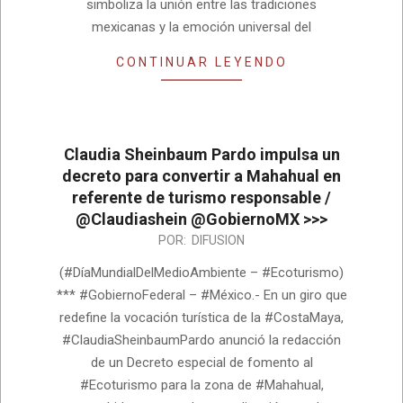
simboliza la unión entre las tradiciones
mexicanas y la emoción universal del
CONTINUAR LEYENDO
Claudia Sheinbaum Pardo impulsa un
decreto para convertir a Mahahual en
referente de turismo responsable /
@Claudiashein @GobiernoMX >>>
2026-
POR:
DIFUSION
06-
(#DíaMundialDelMedioAmbiente – #Ecoturismo)
05
*** #GobiernoFederal – #México.- En un giro que
redefine la vocación turística de la #CostaMaya,
#ClaudiaSheinbaumPardo anunció la redacción
de un Decreto especial de fomento al
#Ecoturismo para la zona de #Mahahual,