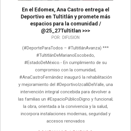
En el Edomex, Ana Castro entrega el
Deportivo en Tultitlán y promete más
espacios para la comunidad /
@25_27Tultitlan >>>
2026-
POR:
DIFUSION
07-
(#DeporteParaTodos – #TultitlánAvanza) ***
07
#TultitlánDeMarianoEscobedo,
#EstadoDeMéxico.- En cumplimiento de su
compromiso con la comunidad,
#AnaCastroFernández inauguró la rehabilitación
y mejoramiento del #DeportivoIzcalliDelValle, una
intervención integral concebida para devolver a
las familias un #EspacioPúblicoDigno y funcional;
la obra, orientada a la convivencia y la salud,
incorpora instalaciones modernas, seguridad y
accesos renovados