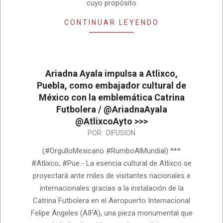
cuyo propósito
CONTINUAR LEYENDO
Ariadna Ayala impulsa a Atlixco,
Puebla, como embajador cultural de
México con la emblemática Catrina
Futbolera / @AriadnaAyala
@AtlixcoAyto >>>
2026-
POR:
DIFUSION
06-
(#OrgulloMexicano #RumboAlMundial) ***
05
#Atlixco, #Pue.- La esencia cultural de Atlixco se
proyectará ante miles de visitantes nacionales e
internacionales gracias a la instalación de la
Catrina Futbolera en el Aeropuerto Internacional
Felipe Ángeles (AIFA), una pieza monumental que