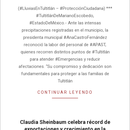
06-
(#LluviasEnTultitlán – #ProtecciónCiudadana) ***
16
#TultitlánDeMarianoEscobedo,
#EstadoDeMéxico.- Ante las intensas
precipitaciones registradas en el municipio, la
presidenta municipal #AnaCastroFernández
reconoció la labor del personal de #APAST,
quienes recorren distintos puntos de #Tultitlán
para atender #Emergencias y reducir
afectaciones. “Su compromiso y dedicación son
fundamentales para proteger a las familias de
Tultitlán
CONTINUAR LEYENDO
Claudia Sheinbaum celebra récord de
exportaciones y crecimiento en la