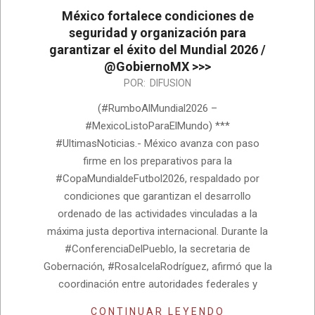
México fortalece condiciones de
seguridad y organización para
garantizar el éxito del Mundial 2026 /
@GobiernoMX >>>
2026-
POR:
DIFUSION
06-
(#RumboAlMundial2026 –
11
#MexicoListoParaElMundo) ***
#UltimasNoticias.- México avanza con paso
firme en los preparativos para la
#CopaMundialdeFutbol2026, respaldado por
condiciones que garantizan el desarrollo
ordenado de las actividades vinculadas a la
máxima justa deportiva internacional. Durante la
#ConferenciaDelPueblo, la secretaria de
Gobernación, #RosaIcelaRodríguez, afirmó que la
coordinación entre autoridades federales y
CONTINUAR LEYENDO