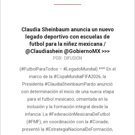
Claudia Sheinbaum anuncia un nuevo
legado deportivo con escuelas de
futbol para la niñez mexicana /
@Claudiashein @GobiernoMX >>>
2026-
POR:
DIFUSION
06-
(#FutbolParaTodos – #LegadoMundial) *** En el
08
marco de la #CopaMundialFIFA2026, la
Presidenta #ClaudiaSheinbaumPardo anunció
con determinación el inicio de una nueva etapa
para el futbol mexicano, cimentada en la
inclusión y la formación integral desde la
infancia. La #FederaciónMexicanaDeFutbol
(#FMF), en coordinación con la #Conade,
presentó la #EstrategiaNacionalDeFormación,