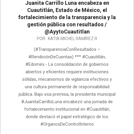
Juanita Carrillo Luna encabeza en
Cuautitlán, Estado de México, el
fortalecimiento de la transparencia y la
gestión pública con resultados /
@AyytoCuautitlan
2026-
POR:
KATIA MICHEL RAMÍREZ R
06-
(#TransparenciaConResultados –
25
#RendiciónDeCuentas) *** #Cuautitlán,
#Edoméx.- La consolidación de gobiernos
abiertos y eficientes requiere instituciones
sólidas, mecanismos de vigilancia efectivos y
una cultura permanente de responsabilidad
pública. Bajo esa premisa, la presidenta municipal
#JuanitaCarrilloLuna encabezó una jornada de
fortalecimiento institucional en #Cuautitlán,
donde destacó el papel estratégico de los
#OrganosDeControlInterno