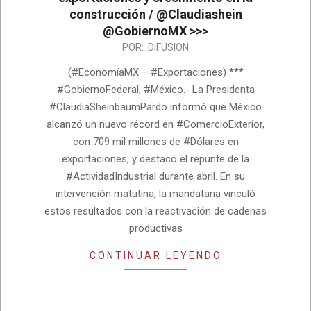
construcción / @Claudiashein
@GobiernoMX >>>
2026-
POR:
DIFUSION
06-
(#EconomíaMX – #Exportaciones) ***
12
#GobiernoFederal, #México.- La Presidenta
#ClaudiaSheinbaumPardo informó que México
alcanzó un nuevo récord en #ComercioExterior,
con 709 mil millones de #Dólares en
exportaciones, y destacó el repunte de la
#ActividadIndustrial durante abril. En su
intervención matutina, la mandataria vinculó
estos resultados con la reactivación de cadenas
productivas
CONTINUAR LEYENDO