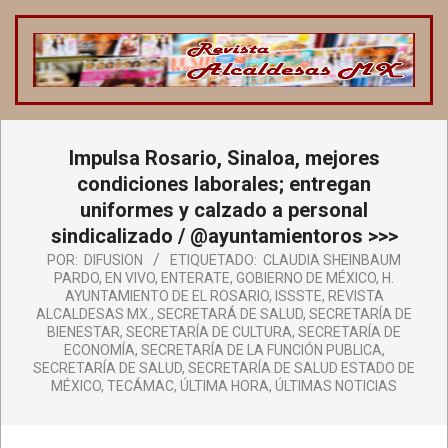
Saltar
al
contenido
REVISTA
ALCALDESAS
Menú
Impulsa Rosario, Sinaloa, mejores
de
MX
navegación
condiciones laborales; entregan
principal
uniformes y calzado a personal
sindicalizado / @ayuntamientoros >>>
POR:
DIFUSION
ETIQUETADO:
CLAUDIA SHEINBAUM
PARDO
,
EN VIVO
,
ENTERATE
,
GOBIERNO DE MÉXICO
,
H.
AYUNTAMIENTO DE EL ROSARIO
,
ISSSTE
,
REVISTA
ALCALDESAS MX.
,
SECRETARÁ DE SALUD
,
SECRETARÍA DE
BIENESTAR
,
SECRETARÍA DE CULTURA
,
SECRETARÍA DE
ECONOMÍA
,
SECRETARÍA DE LA FUNCIÓN PUBLICA
,
SECRETARÍA DE SALUD
,
SECRETARÍA DE SALUD ESTADO DE
MÉXICO
,
TECÁMAC
,
ÚLTIMA HORA
,
ÚLTIMAS NOTICIAS