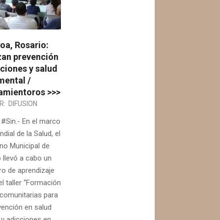
oa, Rosario:
zan prevención
ciones y salud
mental /
mientoros >>>
R:
DIFUSION
 #Sin.- En el marco
ndial de la Salud, el
no Municipal de
 llevó a cabo un
ro de aprendizaje
l taller “Formación
 comunitarias para
rvención en salud
 y adicciones en