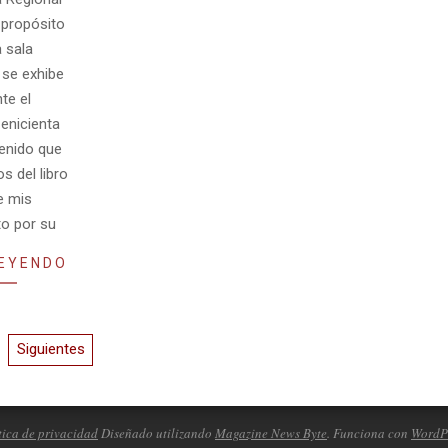
 propósito
 sala
 se exhibe
te el
enicienta
tenido que
 del libro
e mis
to por su
LEYENDO
Siguientes
tica de privacidad
Diseñado utilizando
Magazine News Byte
. Funciona con
WordP