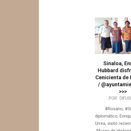
Sinaloa, En
Hubbard disfr
Cenicienta de 
/ @ayuntami
>>>
2025-
POR:
DIFUS
07-
#Rosario, #Si
24
diplomático, Enriq
Urrea, visitó recie
Museo de Historia