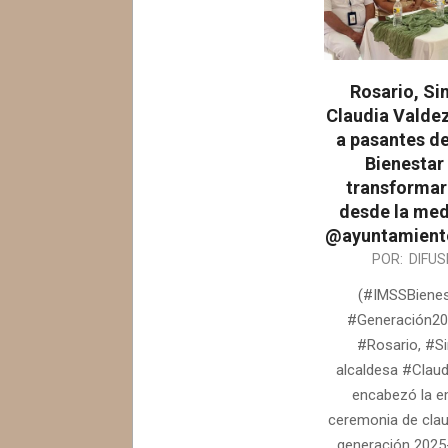
Rosario, Si
Claudia Valdez
a pasantes d
Bienestar
transformar
desde la med
@ayuntamient
2026-
POR:
DIFUS
08-
(#IMSSBienes
05
#Generación20
#Rosario, #Si
alcaldesa #Clau
encabezó la e
ceremonia de clau
generación 2025