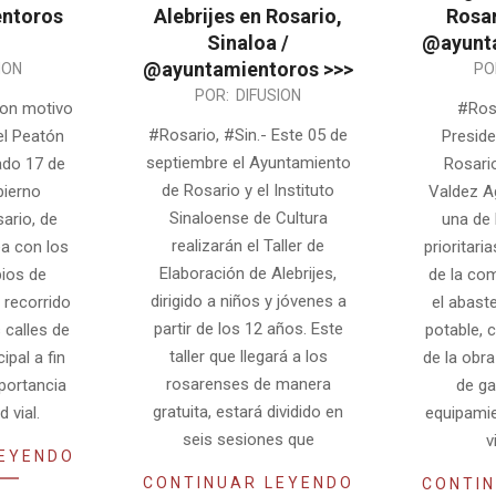
entoros
Alebrijes en Rosario,
Rosar
Sinaloa /
@ayunta
@ayuntamientoros >>>
2025-
ION
PO
2025-
POR:
DIFUSION
08-
Con motivo
#Rosa
08-
16
#Rosario, #Sin.- Este 05 de
el Peatón
Preside
25
septiembre el Ayuntamiento
ado 17 de
Rosario
de Rosario y el Instituto
bierno
Valdez Ag
Sinaloense de Cultura
ario, de
una de 
realizarán el Taller de
a con los
prioritari
Elaboración de Alebrijes,
ios de
de la co
dirigido a niños y jóvenes a
n recorrido
el abast
partir de los 12 años. Este
s calles de
potable, 
taller que llegará a los
ipal a fin
de la obr
rosarenses de manera
mportancia
de gal
gratuita, estará dividido en
 vial.
equipamie
seis sesiones que
v
LEYENDO
CONTINUAR LEYENDO
CONTIN