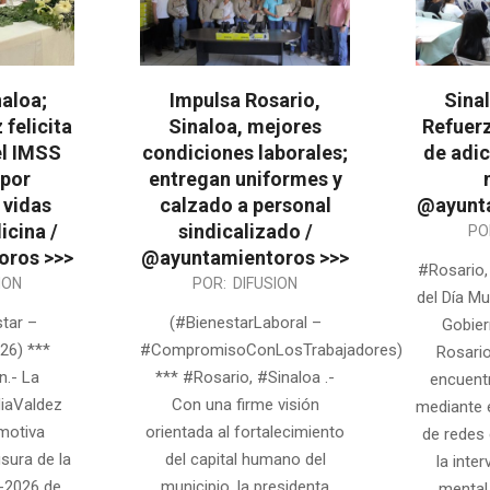
naloa;
Impulsa Rosario,
Sinal
 felicita
Sinaloa, mejores
Refuer
el IMSS
condiciones laborales;
de adic
 por
entregan uniformes y
 vidas
calzado a personal
@ayunta
icina /
sindicalizado /
2026-
PO
oros >>>
@ayuntamientoros >>>
04-
#Rosario,
2026-
ION
POR:
DIFUSION
20
del Día Mu
06-
tar –
(#BienestarLaboral –
Gobier
25
26) ***
#CompromisoConLosTrabajadores)
Rosario
n.- La
*** #Rosario, #Sinaloa .-
encuent
diaValdez
Con una firme visión
mediante e
motiva
orientada al fortalecimiento
de redes
sura de la
del capital humano del
la inte
-2026 de
municipio, la presidenta
mental