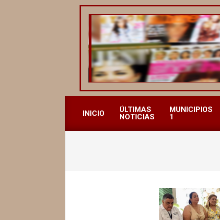
Saltar
al
contenido
REVISTA
ALCALDESAS
ÚLTIMAS
MUNICIPIOS
INICIO
NOTICIAS
1
MX