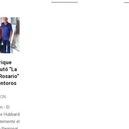
rique
utó “La
Rosario”
entoros
ION
n.- El
ue Hubbard
ntemente el
 Regional