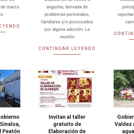
 7 de marzo
angustia, derivada de
princ
es
problemas personales,
reportar
familiares y/o provocados
carr
LEYENDO
por alguna adicción. La
CONTIN
reunión
CONTINUAR LEYENDO
obierno
Invitan al taller
Gobier
 Sinaloa,
gratuito de
Valdez 
l Peatón
Elaboración de
agua