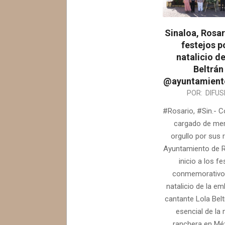
Sinaloa, Rosar
festejos po
natalicio d
Beltrán 
@ayuntamient
2026-
POR:
DIFUS
03-
#Rosario, #Sin.- C
24
cargado de me
orgullo por sus r
Ayuntamiento de R
inicio a los fe
conmemorativos
natalicio de la e
cantante Lola Belt
esencial de la
ranchera en Méx