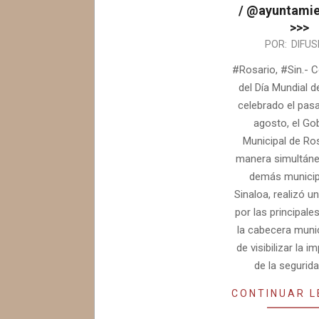
/ @ayuntami
>>>
2025-
POR:
DIFUS
09-
#Rosario, #Sin.- 
25
del Día Mundial d
celebrado el pas
agosto, el Go
Municipal de Ros
manera simultáne
demás municip
Sinaloa, realizó u
por las principale
la cabecera munic
de visibilizar la i
de la seguridad
CONTINUAR 