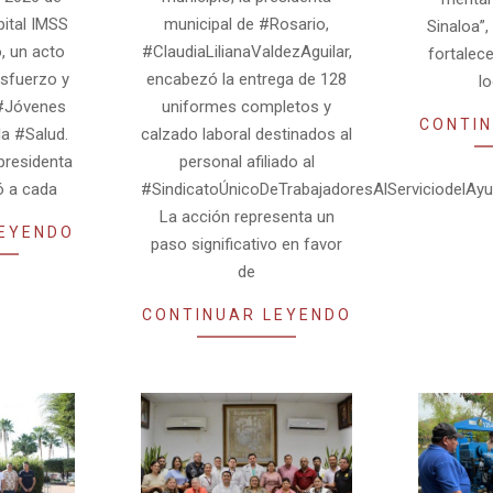
ital IMSS
municipal de #Rosario,
Sinaloa”,
, un acto
#ClaudiaLilianaValdezAguilar,
fortalec
esfuerzo y
encabezó la entrega de 128
lo
 #Jóvenes
uniformes completos y
CONTIN
la #Salud.
calzado laboral destinados al
presidenta
personal afiliado al
tó a cada
#SindicatoÚnicoDeTrabajadoresAlServiciodelAy
La acción representa un
LEYENDO
paso significativo en favor
de
CONTINUAR LEYENDO