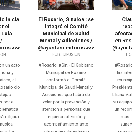
io inicia
El Rosario, Sinaloa : se
Cla
r el
integró el Comité
rec
e Lola
Municipal de Salud
afectad
/
Mental y Adicciones /
en Rosa
oros >>>
@ayuntamientoros >>>
@ayunta
2026-
2025-
ION
POR:
DIFUSION
PO
02-
10-
on un acto
#Rosario, #Sin.- El Gobierno
#Rosario
19
07
moria y
Municipal de Rosario
las inte
aíces, el
conformó el Comité
municip
osario dio
Municipal de Salud Mental y
Presidenta
stejos
Adicciones que habrá de
Liliana Va
 por el
velar por la prevención y
su equipo 
mblemática
atención a personas que
un recor
rán, figura
requieran atención y
más a
 música
acompañamiento ante
super
ico. La
situaciones de estrés o
ocasio