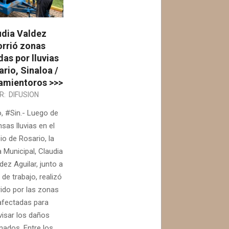
udia Valdez
orrió zonas
as por lluvias
rio, Sinaloa /
mientoros >>>
R:
DIFUSION
, #Sin.- Luego de
nsas lluvias en el
io de Rosario, la
 Municipal, Claudia
ldez Aguilar, junto a
de trabajo, realizó
rido por las zonas
fectadas para
visar los daños
nados. Entre los