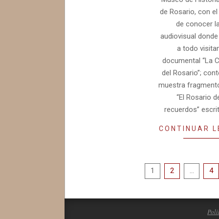
de Rosario, con el
de conocer la
audiovisual donde
a todo visitan
documental “La C
del Rosario”; con
muestra fragmentos
“El Rosario d
recuerdos” escri
CONTINUAR 
Paginación
1
2
…
4
de
entradas
Polí