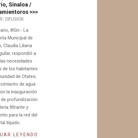
io, Sinaloa /
mientoros >>>
R:
DIFUSION
rio, #Sin.- La
nta Municipal de
, Claudia Liliana
uilar, respondió a
las necesidades
as de los habitantes
munidad de Otates;
ecimiento de agua
con la inauguración
a de profundización
ería filtrante y
nto para la red del
ital líquido.
UAR LEYENDO