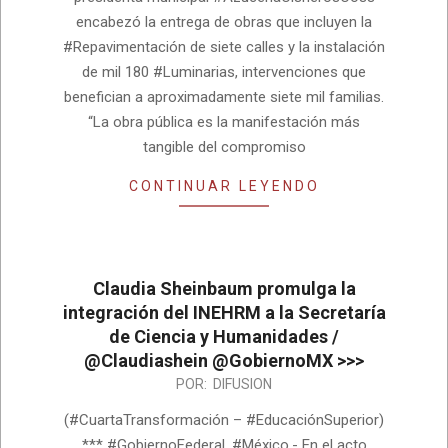
encabezó la entrega de obras que incluyen la
#Repavimentación de siete calles y la instalación
de mil 180 #Luminarias, intervenciones que
benefician a aproximadamente siete mil familias.
“La obra pública es la manifestación más
tangible del compromiso
CONTINUAR LEYENDO
Claudia Sheinbaum promulga la
integración del INEHRM a la Secretaría
de Ciencia y Humanidades /
@Claudiashein @GobiernoMX >>>
2026-
POR:
DIFUSION
07-
(#CuartaTransformación – #EducaciónSuperior)
01
*** #GobiernoFederal, #México.- En el acto