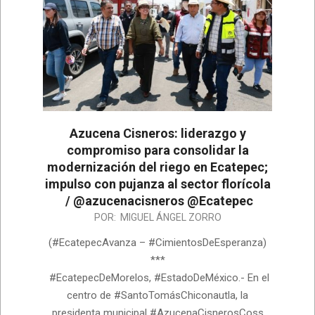
Azucena Cisneros: liderazgo y
compromiso para consolidar la
modernización del riego en Ecatepec;
impulso con pujanza al sector florícola
/ @azucenacisneros @Ecatepec
2026-
POR:
MIGUEL ÁNGEL ZORRO
07-
(#EcatepecAvanza – #CimientosDeEsperanza)
02
***
#EcatepecDeMorelos, #EstadoDeMéxico.- En el
centro de #SantoTomásChiconautla, la
presidenta municipal #AzucenaCisnerosCoss