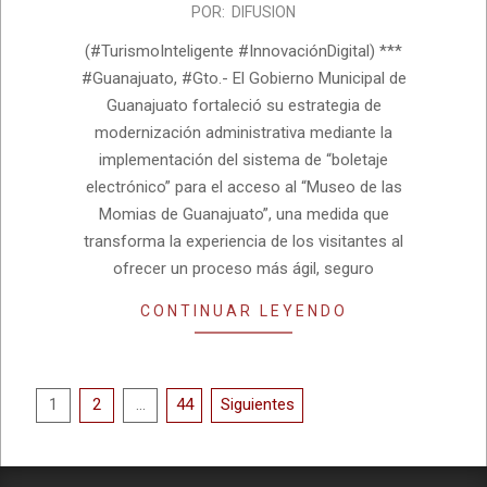
2026-
POR:
DIFUSION
06-
(#TurismoInteligente #InnovaciónDigital) ***
26
#Guanajuato, #Gto.- El Gobierno Municipal de
Guanajuato fortaleció su estrategia de
modernización administrativa mediante la
implementación del sistema de “boletaje
electrónico” para el acceso al “Museo de las
Momias de Guanajuato”, una medida que
transforma la experiencia de los visitantes al
ofrecer un proceso más ágil, seguro
CONTINUAR LEYENDO
Paginación
1
2
…
44
Siguientes
de
entradas