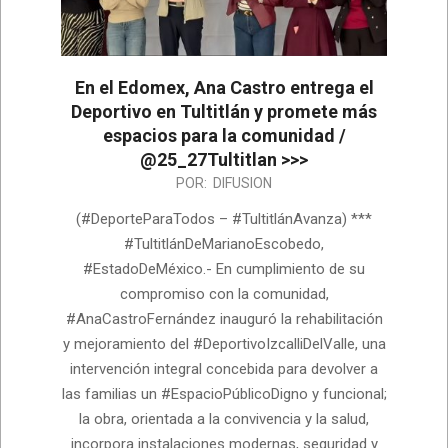
En el Edomex, Ana Castro entrega el
Deportivo en Tultitlán y promete más
espacios para la comunidad /
@25_27Tultitlan >>>
2026-
POR:
DIFUSION
07-
(#DeporteParaTodos – #TultitlánAvanza) ***
07
#TultitlánDeMarianoEscobedo,
#EstadoDeMéxico.- En cumplimiento de su
compromiso con la comunidad,
#AnaCastroFernández inauguró la rehabilitación
y mejoramiento del #DeportivoIzcalliDelValle, una
intervención integral concebida para devolver a
las familias un #EspacioPúblicoDigno y funcional;
la obra, orientada a la convivencia y la salud,
incorpora instalaciones modernas, seguridad y