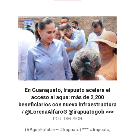
En Guanajuato, Irapuato acelera el
acceso al agua: más de 2,200
beneficiarios con nueva infraestructura
/ @LorenaAlfaroG @irapuatogob >>>
2026-
POR:
DIFUSION
07-
(#AguaPotable – #Irapuato) *** #Irapuato,
07