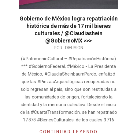
Gobierno de México logra repatriación
histórica de más de 17 mil bienes
culturales / @Claudiashein
@GobiernoMX >>>
2026-
POR:
DIFUSION
07-
(#PatrimonioCultural – #RepatriaciónHistórica)
10
*** #GobiernoFederal, #México.- La Presidenta
de México, #ClaudiaSheinbaumPardo, enfatizó
que las #PiezasArqueológicas recuperadas no
solo regresan al país, sino que son restituidas a
las comunidades de origen, fortaleciendo la
identidad y la memoria colectiva. Desde el inicio
de la #CuartaTransformación, se han repatriado
17 878 #BienesCulturales, de los cuales 3 716
CONTINUAR LEYENDO