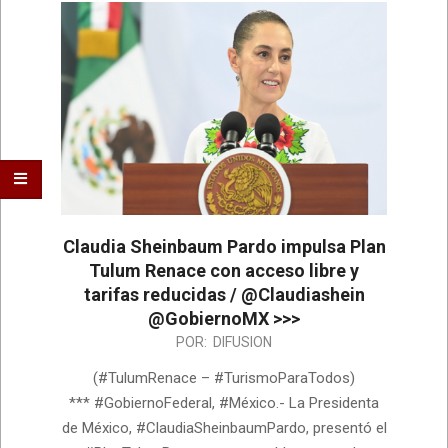
Claudia Sheinbaum Pardo impulsa Plan
Tulum Renace con acceso libre y
tarifas reducidas / @Claudiashein
@GobiernoMX >>>
2026-
POR:
DIFUSION
07-
(#TulumRenace – #TurismoParaTodos)
17
*** #GobiernoFederal, #México.- La Presidenta
de México, #ClaudiaSheinbaumPardo, presentó el