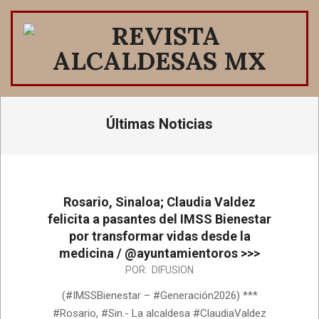
Saltar
al
contenido
REVISTA
ALCALDESAS
Menú
Últimas Noticias
de
MX
navegación
principal
Rosario, Sinaloa; Claudia Valdez
felicita a pasantes del IMSS Bienestar
por transformar vidas desde la
medicina / @ayuntamientoros >>>
2026-
POR:
DIFUSION
08-
(#IMSSBienestar – #Generación2026) ***
05
#Rosario, #Sin.- La alcaldesa #ClaudiaValdez