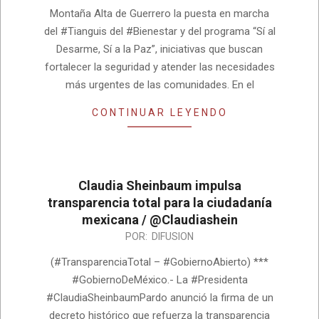
Montaña Alta de Guerrero la puesta en marcha
del #Tianguis del #Bienestar y del programa “Sí al
Desarme, Sí a la Paz”, iniciativas que buscan
fortalecer la seguridad y atender las necesidades
más urgentes de las comunidades. En el
CONTINUAR LEYENDO
Claudia Sheinbaum impulsa
transparencia total para la ciudadanía
mexicana / @Claudiashein
2026-
POR:
DIFUSION
08-
(#TransparenciaTotal – #GobiernoAbierto) ***
04
#GobiernoDeMéxico.- La #Presidenta
#ClaudiaSheinbaumPardo anunció la firma de un
decreto histórico que refuerza la transparencia