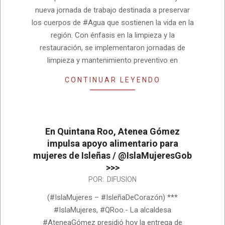
nueva jornada de trabajo destinada a preservar
los cuerpos de #Agua que sostienen la vida en la
región. Con énfasis en la limpieza y la
restauración, se implementaron jornadas de
limpieza y mantenimiento preventivo en
CONTINUAR LEYENDO
En Quintana Roo, Atenea Gómez
impulsa apoyo alimentario para
mujeres de Isleñas / @IslaMujeresGob
>>>
2026-
POR:
DIFUSION
08-
(#IslaMujeres – #IsleñaDeCorazón) ***
03
#IslaMujeres, #QRoo.- La alcaldesa
#AteneaGómez presidió hoy la entrega de