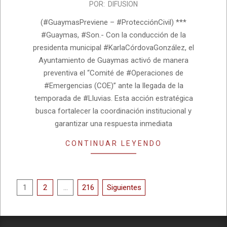
2026-
POR:
DIFUSION
07-
(#GuaymasPreviene – #ProtecciónCivil) ***
22
#Guaymas, #Son.- Con la conducción de la
presidenta municipal #KarlaCórdovaGonzález, el
Ayuntamiento de Guaymas activó de manera
preventiva el “Comité de #Operaciones de
#Emergencias (COE)” ante la llegada de la
temporada de #Lluvias. Esta acción estratégica
busca fortalecer la coordinación institucional y
garantizar una respuesta inmediata
CONTINUAR LEYENDO
Paginación
1
2
…
216
Siguientes
de
entradas