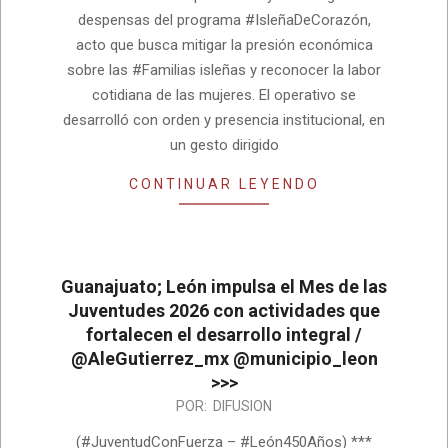
despensas del programa #IsleñaDeCorazón,
acto que busca mitigar la presión económica
sobre las #Familias isleñas y reconocer la labor
cotidiana de las mujeres. El operativo se
desarrolló con orden y presencia institucional, en
un gesto dirigido
CONTINUAR LEYENDO
Guanajuato; León impulsa el Mes de las
Juventudes 2026 con actividades que
fortalecen el desarrollo integral /
@AleGutierrez_mx @municipio_leon
>>>
2026-
POR:
DIFUSION
07-
(#JuventudConFuerza – #León450Años) ***