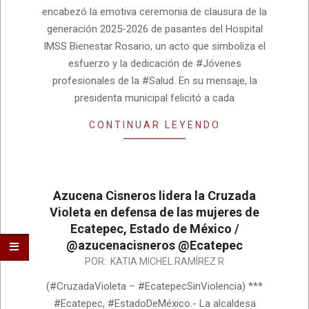
encabezó la emotiva ceremonia de clausura de la
generación 2025-2026 de pasantes del Hospital
IMSS Bienestar Rosario, un acto que simboliza el
esfuerzo y la dedicación de #Jóvenes
profesionales de la #Salud. En su mensaje, la
presidenta municipal felicitó a cada
CONTINUAR LEYENDO
Azucena Cisneros lidera la Cruzada
Violeta en defensa de las mujeres de
Ecatepec, Estado de México /
@azucenacisneros @Ecatepec
2026-
POR:
KATIA MICHEL RAMÍREZ R
08-
(#CruzadaVioleta – #EcatepecSinViolencia) ***
05
#Ecatepec, #EstadoDeMéxico.- La alcaldesa