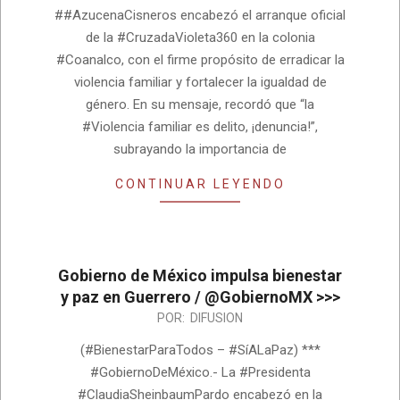
##AzucenaCisneros encabezó el arranque oficial
de la #CruzadaVioleta360 en la colonia
#Coanalco, con el firme propósito de erradicar la
violencia familiar y fortalecer la igualdad de
género. En su mensaje, recordó que “la
#Violencia familiar es delito, ¡denuncia!”,
subrayando la importancia de
CONTINUAR LEYENDO
Gobierno de México impulsa bienestar
y paz en Guerrero / @GobiernoMX >>>
2026-
POR:
DIFUSION
08-
(#BienestarParaTodos – #SíALaPaz) ***
04
#GobiernoDeMéxico.- La #Presidenta
#ClaudiaSheinbaumPardo encabezó en la