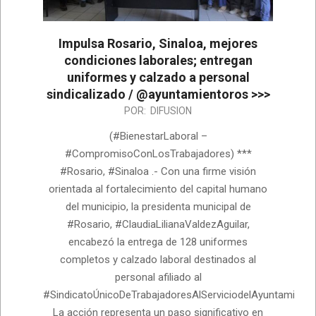
Impulsa Rosario, Sinaloa, mejores
condiciones laborales; entregan
uniformes y calzado a personal
sindicalizado / @ayuntamientoros >>>
2026-
POR:
DIFUSION
06-
(#BienestarLaboral –
25
#CompromisoConLosTrabajadores) ***
#Rosario, #Sinaloa .- Con una firme visión
orientada al fortalecimiento del capital humano
del municipio, la presidenta municipal de
#Rosario, #ClaudiaLilianaValdezAguilar,
encabezó la entrega de 128 uniformes
completos y calzado laboral destinados al
personal afiliado al
#SindicatoÚnicoDeTrabajadoresAlServiciodelAyuntamiento
La acción representa un paso significativo en