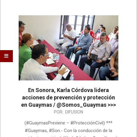
En Sonora, Karla Córdova lidera
acciones de prevención y protección
en Guaymas / @Somos_Guaymas >>>
2026-
POR:
DIFUSION
07-
(#GuaymasPreviene – #ProtecciónCivil) ***
22
#Guaymas, #Son.- Con la conducción de la