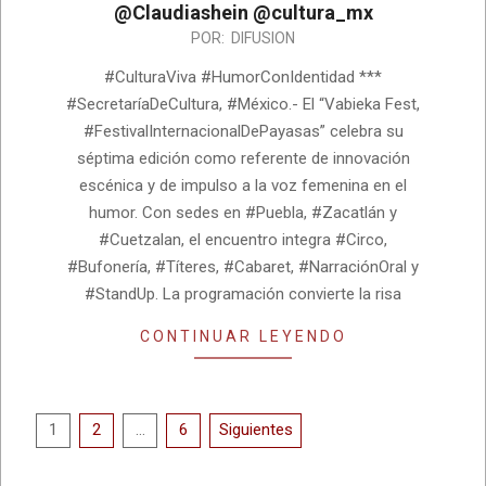
@Claudiashein @cultura_mx
2026-
POR:
DIFUSION
05-
#CulturaViva #HumorConIdentidad ***
25
#SecretaríaDeCultura, #México.- El “Vabieka Fest,
#FestivalInternacionalDePayasas” celebra su
séptima edición como referente de innovación
escénica y de impulso a la voz femenina en el
humor. Con sedes en #Puebla, #Zacatlán y
#Cuetzalan, el encuentro integra #Circo,
#Bufonería, #Títeres, #Cabaret, #NarraciónOral y
#StandUp. La programación convierte la risa
CONTINUAR LEYENDO
Paginación
1
2
…
6
Siguientes
de