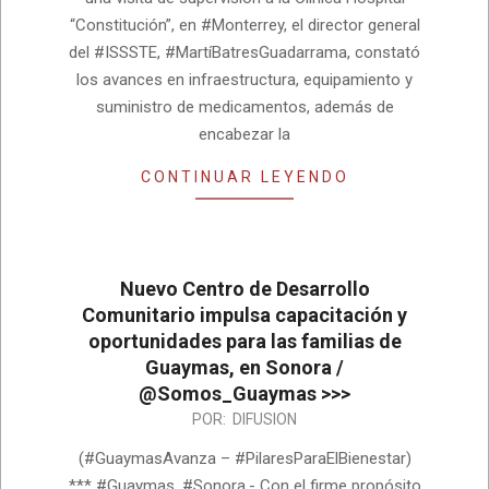
“Constitución”, en #Monterrey, el director general
del #ISSSTE, #MartíBatresGuadarrama, constató
los avances en infraestructura, equipamiento y
suministro de medicamentos, además de
encabezar la
CONTINUAR LEYENDO
Nuevo Centro de Desarrollo
Comunitario impulsa capacitación y
oportunidades para las familias de
Guaymas, en Sonora /
@Somos_Guaymas >>>
2026-
POR:
DIFUSION
06-
(#GuaymasAvanza – #PilaresParaElBienestar)
15
*** #Guaymas, #Sonora.- Con el firme propósito