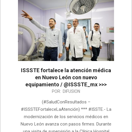
ISSSTE fortalece la atención médica
en Nuevo León con nuevo
equipamiento / @ISSSTE_mx >>>
2026-
POR:
DIFUSION
06-
(#SaludConResultados –
18
#ISSSTEFortaleceLaAtención) *** #ISSTE.- La
modernización de los servicios médicos en
Nuevo León avanza con pasos firmes. Durante
una visita de supervisión a la Clínica Hospital