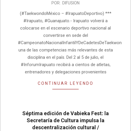
2026-
POR:
DIFUSION
06-
(#TaekwondoMéxico – #IrapuatoDeportivo) ***
08
#Irapuato, #Guanajuato.- Irapuato volverá a
colocarse en el escenario deportivo nacional al
convertirse en sede del
#CampeonatoNacionalInfantilYDeCadetesDeTaekwondo20
una de las competencias más relevantes de esta
disciplina en el país. Del 2 al 5 de julio, el
#InforumIrapuato recibirá a cientos de atletas,
entrenadores y delegaciones provenientes
CONTINUAR LEYENDO
Séptima edición de Vabieka Fest: la
Secretaría de Cultura impulsa la
descentralización cultural /