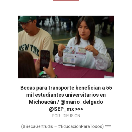
Becas para transporte benefician a 55
mil estudiantes universitarios en
Michoacán / @mario_delgado
@SEP_mx >>>
2026-
POR:
DIFUSION
07-
(#BecaGertrudis – #EducaciónParaTodos) ***
06