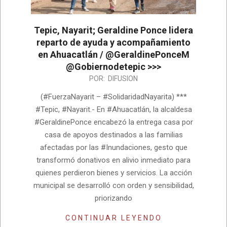
Tepic, Nayarit; Geraldine Ponce lidera
reparto de ayuda y acompañamiento
en Ahuacatlán / @GeraldinePonceM
@Gobiernodetepic >>>
2026-
POR:
DIFUSION
07-
(#FuerzaNayarit – #SolidaridadNayarita) ***
06
#Tepic, #Nayarit.- En #Ahuacatlán, la alcaldesa
#GeraldinePonce encabezó la entrega casa por
casa de apoyos destinados a las familias
afectadas por las #Inundaciones, gesto que
transformó donativos en alivio inmediato para
quienes perdieron bienes y servicios. La acción
municipal se desarrolló con orden y sensibilidad,
priorizando
CONTINUAR LEYENDO