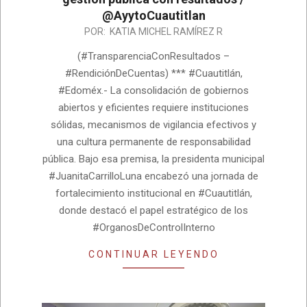
@AyytoCuautitlan
2026-
POR:
KATIA MICHEL RAMÍREZ R
06-
(#TransparenciaConResultados –
25
#RendiciónDeCuentas) *** #Cuautitlán,
#Edoméx.- La consolidación de gobiernos
abiertos y eficientes requiere instituciones
sólidas, mecanismos de vigilancia efectivos y
una cultura permanente de responsabilidad
pública. Bajo esa premisa, la presidenta municipal
#JuanitaCarrilloLuna encabezó una jornada de
fortalecimiento institucional en #Cuautitlán,
donde destacó el papel estratégico de los
#OrganosDeControlInterno
CONTINUAR LEYENDO