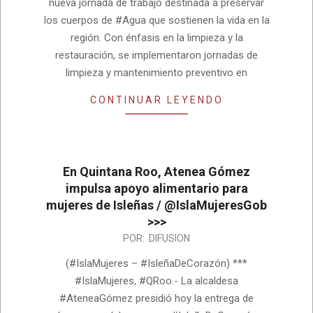
nueva jornada de trabajo destinada a preservar
los cuerpos de #Agua que sostienen la vida en la
región. Con énfasis en la limpieza y la
restauración, se implementaron jornadas de
limpieza y mantenimiento preventivo en
CONTINUAR LEYENDO
En Quintana Roo, Atenea Gómez
impulsa apoyo alimentario para
mujeres de Isleñas / @IslaMujeresGob
>>>
2026-
POR:
DIFUSION
08-
(#IslaMujeres – #IsleñaDeCorazón) ***
03
#IslaMujeres, #QRoo.- La alcaldesa
#AteneaGómez presidió hoy la entrega de