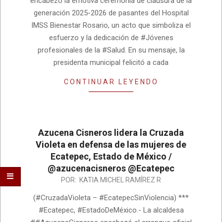
encabezó la emotiva ceremonia de clausura de la
generación 2025-2026 de pasantes del Hospital
IMSS Bienestar Rosario, un acto que simboliza el
esfuerzo y la dedicación de #Jóvenes
profesionales de la #Salud. En su mensaje, la
presidenta municipal felicitó a cada
CONTINUAR LEYENDO
Azucena Cisneros lidera la Cruzada
Violeta en defensa de las mujeres de
Ecatepec, Estado de México /
@azucenacisneros @Ecatepec
2026-
POR:
KATIA MICHEL RAMÍREZ R
08-
(#CruzadaVioleta – #EcatepecSinViolencia) ***
05
#Ecatepec, #EstadoDeMéxico.- La alcaldesa