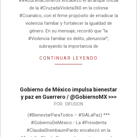
##AzucenaCisneros encabezó el arranque oficial
de la #CruzadaVioleta360 en la colonia
#Coanalco, con el firme propósito de erradicar la
violencia familiar y fortalecer la igualdad de
género. En su mensaje, recordó que “la
#Violencia familiar es delito, ¡denuncia!”,
subrayando la importancia de
CONTINUAR LEYENDO
Gobierno de México impulsa bienestar
y paz en Guerrero / @GobiernoMX >>>
2026-
POR:
DIFUSION
08-
(#BienestarParaTodos – #SíALaPaz) ***
04
#GobiernoDeMéxico.- La #Presidenta
#ClaudiaSheinbaumPardo encabezó en la