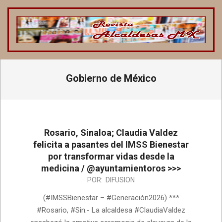
Saltar
al
contenido
REVISTA
ALCALDESAS
Menú
Gobierno de México
de
MX
navegación
principal
Rosario, Sinaloa; Claudia Valdez
felicita a pasantes del IMSS Bienestar
por transformar vidas desde la
medicina / @ayuntamientoros >>>
2026-
POR:
DIFUSION
08-
(#IMSSBienestar – #Generación2026) ***
05
#Rosario, #Sin.- La alcaldesa #ClaudiaValdez