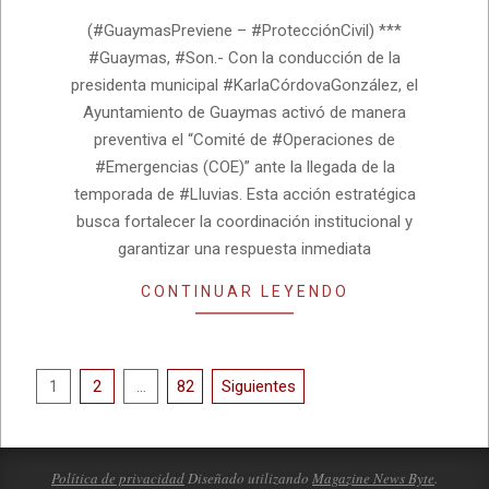
07-
(#GuaymasPreviene – #ProtecciónCivil) ***
22
#Guaymas, #Son.- Con la conducción de la
presidenta municipal #KarlaCórdovaGonzález, el
Ayuntamiento de Guaymas activó de manera
preventiva el “Comité de #Operaciones de
#Emergencias (COE)” ante la llegada de la
temporada de #Lluvias. Esta acción estratégica
busca fortalecer la coordinación institucional y
garantizar una respuesta inmediata
CONTINUAR LEYENDO
Paginación
1
2
…
82
Siguientes
de
entradas
Política de privacidad
Diseñado utilizando
Magazine News Byte
.