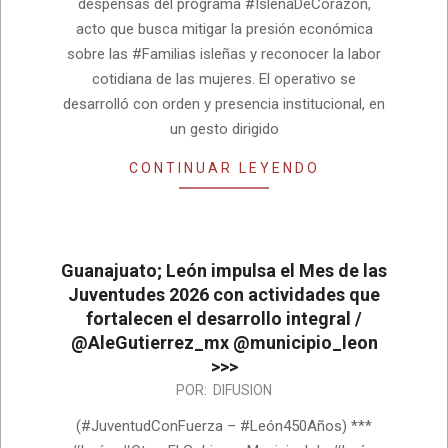
despensas del programa #IsleñaDeCorazón,
acto que busca mitigar la presión económica
sobre las #Familias isleñas y reconocer la labor
cotidiana de las mujeres. El operativo se
desarrolló con orden y presencia institucional, en
un gesto dirigido
CONTINUAR LEYENDO
Guanajuato; León impulsa el Mes de las
Juventudes 2026 con actividades que
fortalecen el desarrollo integral /
@AleGutierrez_mx @municipio_leon
>>>
2026-
POR:
DIFUSION
07-
(#JuventudConFuerza – #León450Años) ***
28