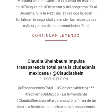
Montaña Alta de Guerrero la puesta en marcha
del #Tianguis del #Bienestar y del programa “Sí al
Desarme, Sí a la Paz”, iniciativas que buscan
fortalecer la seguridad y atender las necesidades
más urgentes de las comunidades. En el
CONTINUAR LEYENDO
Claudia Sheinbaum impulsa
transparencia total para la ciudadanía
mexicana / @Claudiashein
2026-
POR:
DIFUSION
08-
(#TransparenciaTotal – #GobiernoAbierto) ***
04
#GobiernoDeMéxico.- La #Presidenta
#ClaudiaSheinbaumPardo anunció la firma de un
decreto histórico que refuerza la transparencia