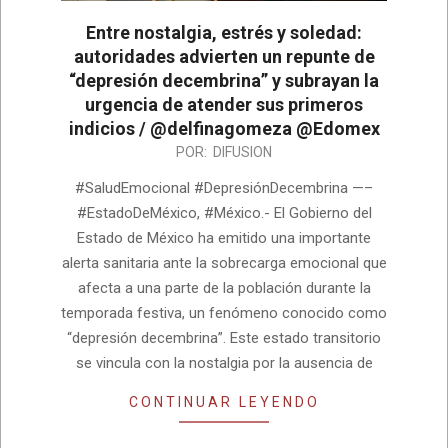
Entre nostalgia, estrés y soledad:
autoridades advierten un repunte de
“depresión decembrina” y subrayan la
urgencia de atender sus primeros
indicios / @delfinagomeza @Edomex
2026-
POR:
DIFUSION
05-
#SaludEmocional #DepresiónDecembrina —–
12
#EstadoDeMéxico, #México.- El Gobierno del
Estado de México ha emitido una importante
alerta sanitaria ante la sobrecarga emocional que
afecta a una parte de la población durante la
temporada festiva, un fenómeno conocido como
“depresión decembrina”. Este estado transitorio
se vincula con la nostalgia por la ausencia de
CONTINUAR LEYENDO