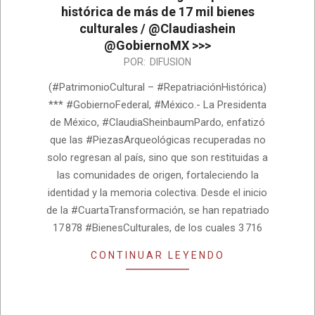
histórica de más de 17 mil bienes
culturales / @Claudiashein
@GobiernoMX >>>
2026-
POR:
DIFUSION
07-
(#PatrimonioCultural – #RepatriaciónHistórica)
10
*** #GobiernoFederal, #México.- La Presidenta
de México, #ClaudiaSheinbaumPardo, enfatizó
que las #PiezasArqueológicas recuperadas no
solo regresan al país, sino que son restituidas a
las comunidades de origen, fortaleciendo la
identidad y la memoria colectiva. Desde el inicio
de la #CuartaTransformación, se han repatriado
17 878 #BienesCulturales, de los cuales 3 716
CONTINUAR LEYENDO