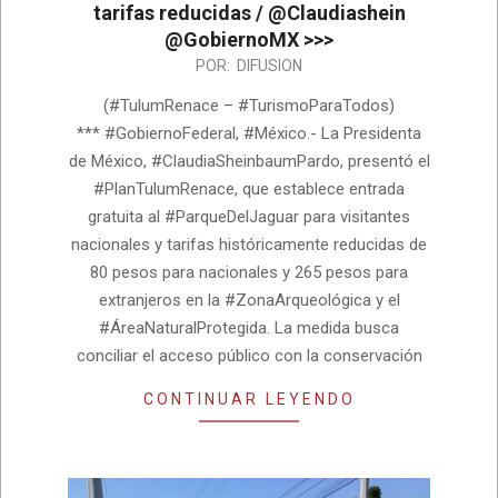
tarifas reducidas / @Claudiashein
@GobiernoMX >>>
2026-
POR:
DIFUSION
07-
(#TulumRenace – #TurismoParaTodos)
17
*** #GobiernoFederal, #México.- La Presidenta
de México, #ClaudiaSheinbaumPardo, presentó el
#PlanTulumRenace, que establece entrada
gratuita al #ParqueDelJaguar para visitantes
nacionales y tarifas históricamente reducidas de
80 pesos para nacionales y 265 pesos para
extranjeros en la #ZonaArqueológica y el
#ÁreaNaturalProtegida. La medida busca
conciliar el acceso público con la conservación
CONTINUAR LEYENDO