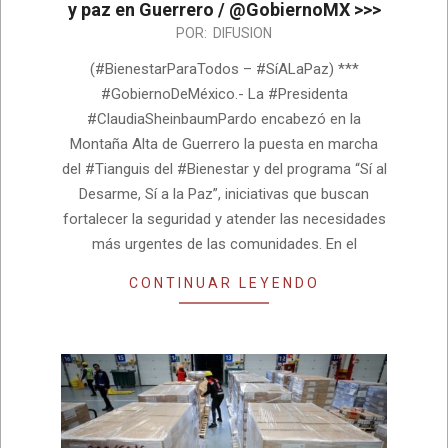
y paz en Guerrero / @GobiernoMX >>>
2026-
POR:
DIFUSION
08-
(#BienestarParaTodos – #SíALaPaz) ***
04
#GobiernoDeMéxico.- La #Presidenta
#ClaudiaSheinbaumPardo encabezó en la
Montaña Alta de Guerrero la puesta en marcha
del #Tianguis del #Bienestar y del programa “Sí al
Desarme, Sí a la Paz”, iniciativas que buscan
fortalecer la seguridad y atender las necesidades
más urgentes de las comunidades. En el
CONTINUAR LEYENDO