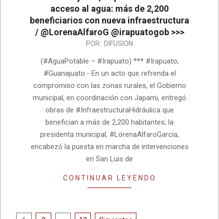
acceso al agua: más de 2,200
beneficiarios con nueva infraestructura
/ @LorenaAlfaroG @irapuatogob >>>
2026-
POR:
DIFUSION
07-
(#AguaPotable – #Irapuato) *** #Irapuato,
07
#Guanajuato.- En un acto que refrenda el
compromiso con las zonas rurales, el Gobierno
municipal, en coordinación con Japami, entregó
obras de #InfraestructuraHidráulica que
benefician a más de 2,200 habitantes; la
presidenta municipal, #LorenaAlfaroGarcía,
encabezó la puesta en marcha de intervenciones
en San Luis de
CONTINUAR LEYENDO