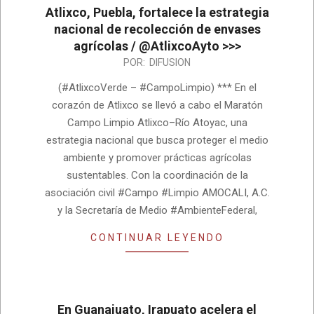
Atlixco, Puebla, fortalece la estrategia
nacional de recolección de envases
agrícolas / @AtlixcoAyto >>>
2026-
POR:
DIFUSION
07-
(#AtlixcoVerde – #CampoLimpio) *** En el
08
corazón de Atlixco se llevó a cabo el Maratón
Campo Limpio Atlixco–Río Atoyac, una
estrategia nacional que busca proteger el medio
ambiente y promover prácticas agrícolas
sustentables. Con la coordinación de la
asociación civil #Campo #Limpio AMOCALI, A.C.
y la Secretaría de Medio #AmbienteFederal,
CONTINUAR LEYENDO
En Guanajuato, Irapuato acelera el