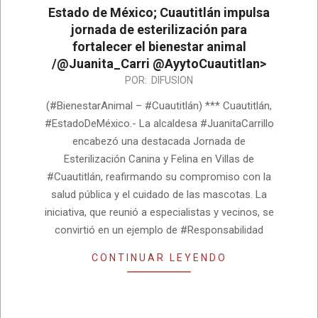
Estado de México; Cuautitlán impulsa
jornada de esterilización para
fortalecer el bienestar animal
/@Juanita_Carri @AyytoCuautitlan>
2026-
POR:
DIFUSION
07-
(#BienestarAnimal – #Cuautitlán) *** Cuautitlán,
09
#EstadoDeMéxico.- La alcaldesa #JuanitaCarrillo
encabezó una destacada Jornada de
Esterilización Canina y Felina en Villas de
#Cuautitlán, reafirmando su compromiso con la
salud pública y el cuidado de las mascotas. La
iniciativa, que reunió a especialistas y vecinos, se
convirtió en un ejemplo de #Responsabilidad
CONTINUAR LEYENDO