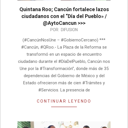
Quintana Roo; Cancún fortalece lazos
ciudadanos con el “Día del Pueblo» /
@AytoCancun >>>
2026-
POR:
DIFUSION
08-
(#CancúnNosUne – #GobiernoCercano) ***
06
#Cancún, #QRoo.- La Plaza de la Reforma se
transformó en un espacio de encuentro
ciudadano durante el #DíaDelPueblo, Cancún nos
Une por la #Transformación”, donde más de 35
dependencias del Gobierno de México y del
Estado ofrecieron más de cien #Trámites y
#Servicios. La presencia de
CONTINUAR LEYENDO