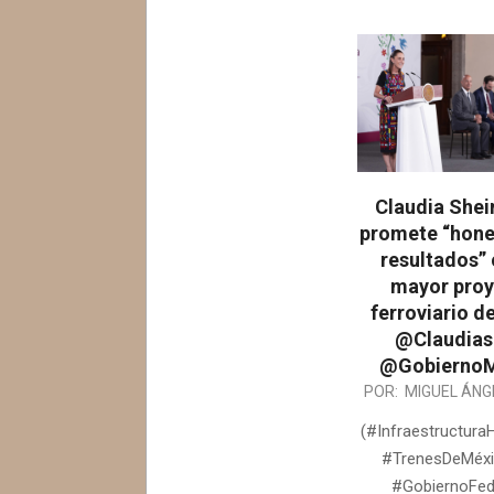
Claudia She
promete “hone
resultados” 
mayor pro
ferroviario de
@Claudias
@GobiernoM
2026-
POR:
MIGUEL ÁNG
05-
(#InfraestructuraH
20
#TrenesDeMéxi
#GobiernoFed