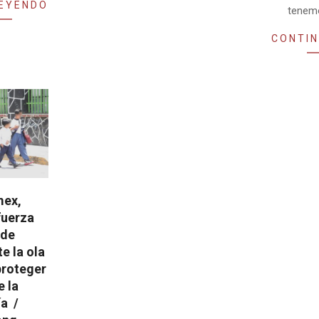
LEYENDO
tenemo
CONTIN
mex,
fuerza
 de
e la ola
proteger
e la
a /