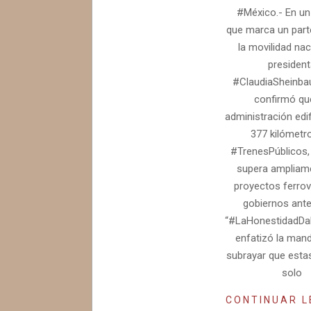
#México.- En un
que marca un par
la movilidad naci
president
#ClaudiaSheinb
confirmó qu
administración edif
377 kilómetr
#TrenesPúblicos, 
supera ampliam
proyectos ferrov
gobiernos ante
“#LaHonestidadDa
enfatizó la mand
subrayar que esta
solo
CONTINUAR 