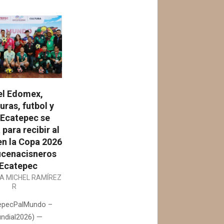
el Edomex,
uras, futbol y
 Ecatepec se
 para recibir al
n la Copa 2026
cenacisneros
Ecatepec
IA MICHEL RAMÍREZ
R
epecPalMundo –
ndial2026) —