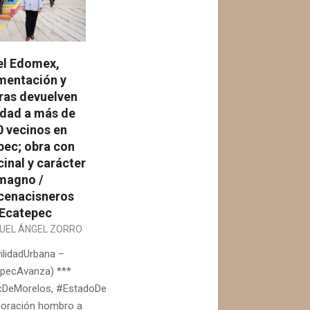
el Edomex,
mentación y
ras devuelven
idad a más de
0 vecinos en
pec; obra con
cinal y carácter
magno /
enacisneros
Ecatepec
UEL ÁNGEL ZORRO
lidadUrbana –
pecAvanza) ***
DeMorelos, #EstadoDeMéxico.- Gracias
aboración hombro a