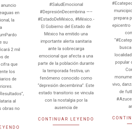
05-
#Ecatepec
#SaludEmocional
 anuncio
12
municipi
#DepresiónDecembrina —–
teaguas en
prepara p
#EstadoDeMéxico, #México.-
onal, la
epicentro 
El Gobierno del Estado de
a
con
México ha emitido una
aumPardo
“#Ecatep
importante alerta sanitaria
e su
busca 
ante la sobrecarga
icará 2 mil
localida
emocional que afecta a una
os de
popular 
parte de la población durante
cifra que
Con
la temporada festiva, un
ente los
monumen
fenómeno conocido como
iarios de
vivo, danz
“depresión decembrina”. Este
riores.
de fut
estado transitorio se vincula
Resultados”,
#Azuce
con la nostalgia por la
ataria al
a
ausencia de
s obras no
CONTIN
CONTINUAR LEYENDO
LEYENDO