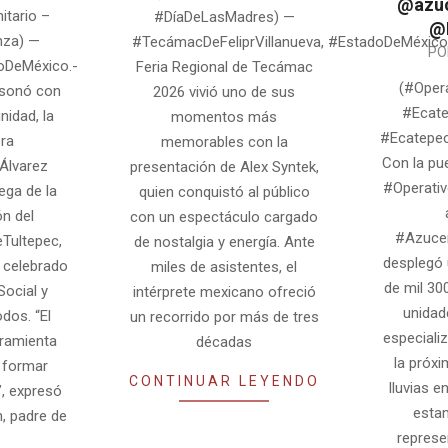
@azuc
10
itario –
#DíaDeLasMadres) —
@
nza) —
#TecámacDeFeliprVillanueva, #EstadoDeMéxico.
2026-
PO
oDeMéxico.-
Feria Regional de Tecámac
04-
(#Oper
esonó con
2026 vivió uno de sus
24
#Ecat
nidad, la
momentos más
#Ecatepec
ra
memorables con la
Con la pu
Álvarez
presentación de Alex Syntek,
#Operativ
ega de la
quien conquistó al público
n del
con un espectáculo cargado
#Azuce
Tultepec,
de nostalgia y energía. Ante
desplegó 
 celebrado
miles de asistentes, el
de mil 30
ocial y
intérprete mexicano ofreció
unidad
dos. “El
un recorrido por más de tres
especiali
rramienta
décadas
la próx
 formar
CONTINUAR LEYENDO
lluvias e
”, expresó
esta
n, padre de
represe