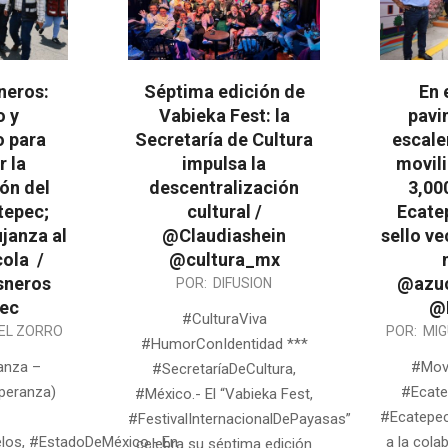
neros:
Séptima edición de
En 
o y
Vabieka Fest: la
pavi
 para
Secretaría de Cultura
escale
r la
impulsa la
movil
ón del
descentralización
3,00
tepec;
cultural /
Ecate
janza al
@Claudiashein
sello ve
cola /
@cultura_mx
sneros
@azuc
2026-
POR:
DIFUSION
ec
@
05-
#CulturaViva
2026-
EL ZORRO
POR:
MIG
25
#HumorConIdentidad ***
05-
anza –
#Movi
#SecretaríaDeCultura,
24
peranza)
#Ecate
#México.- El “Vabieka Fest,
#Ecatepec
#FestivalInternacionalDePayasas”
os, #EstadoDeMéxico.- En
a la col
celebra su séptima edición