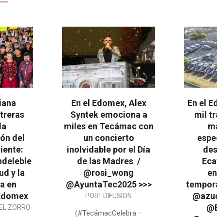
liana
En el Edomex, Alex
En el 
treras
Syntek emociona a
mil t
la
miles en Tecámac con
ma
ón del
un concierto
espe
iente:
inolvidable por el Día
des
deleble
de las Madres /
Eca
ud y la
@rosi_wong
en
a en
@AyuntaTec2025 >>>
tempora
@Edomex
@azuc
2026-
POR:
DIFUSION
@E
EL ZORRO
05-
(#TecámacCelebra –