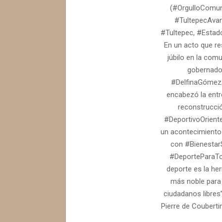
05-
(#OrgulloComun
12
#TultepecAva
#Tultepec, #Estad
En un acto que r
júbilo en la comu
gobernado
#DelfinaGómez
encabezó la entr
reconstrucció
#DeportivoOriente
un acontecimiento
con #BienestarS
#DeporteParaTo
deporte es la he
más noble para
ciudadanos libres
Pierre de Couberti