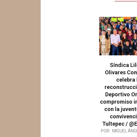
Síndica Li
Olivares Con
celebra 
reconstrucci
Deportivo Or
compromiso in
con la juvent
convivenci
Tultepec / 
2026-
POR:
MIGUEL ÁNG