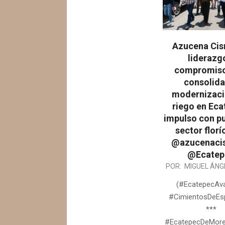
Azucena Cis
liderazg
compromiso
consolida
modernizaci
riego en Eca
impulso con pu
sector florí
@azucenaci
@Ecatep
2026-
POR:
MIGUEL ÁNG
07-
(#EcatepecAv
02
#CimientosDeEs
***
#EcatepecDeMorel