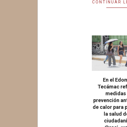
CONTINUAR 
En el Edo
Tecámac re
medidas
prevención ant
de calor para 
la salud d
ciudadaní