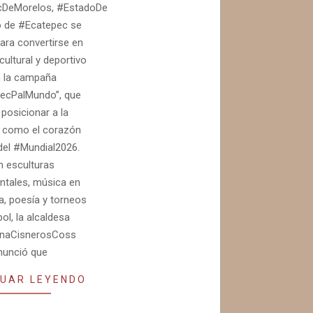
DeMorelos, #EstadoDeMéxico.- El
o de #Ecatepec se
ara convertirse en
cultural y deportivo
 la campaña
ecPalMundo”, que
posicionar a la
d como el corazón
del #Mundial2026.
 esculturas
tales, música en
a, poesía y torneos
bol, la alcaldesa
naCisnerosCoss
nunció que
UAR LEYENDO