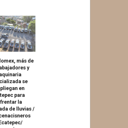
Edomex, más de
rabajadores y
quinaria
cializada se
pliegan en
tepec para
frentar la
da de lluvias /
enacisneros
catepec/