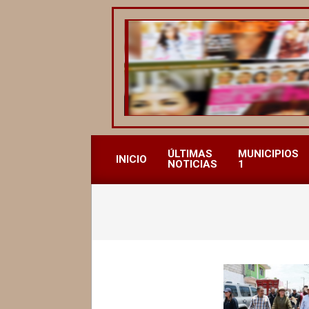
Saltar
al
contenido
REVISTA
ALCALDESAS
ÚLTIMAS
MUNICIPIOS
INICIO
NOTICIAS
1
MX