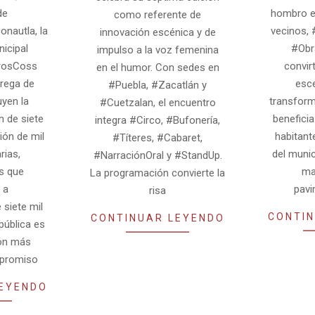
de
hombro en
como referente de
nautla, la
vecinos, 
innovación escénica y de
icipal
#Obr
impulso a la voz femenina
rosCoss
convirt
en el humor. Con sedes en
trega de
esce
#Puebla, #Zacatlán y
uyen la
transform
#Cuetzalan, el encuentro
 de siete
beneficia
integra #Circo, #Bufonería,
ción de mil
habitante
#Títeres, #Cabaret,
rias,
del munic
#NarraciónOral y #StandUp.
s que
mat
La programación convierte la
 a
pavi
risa
siete mil
CONTIN
CONTINUAR LEYENDO
 pública es
ión más
mpromiso
LEYENDO