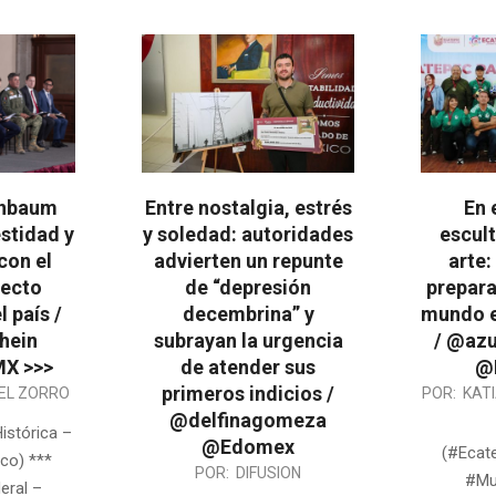
inbaum
Entre nostalgia, estrés
En 
stidad y
y soledad: autoridades
escult
con el
advierten un repunte
arte:
yecto
de “depresión
prepara
l país /
decembrina” y
mundo e
hein
subrayan la urgencia
/ @azu
X >>>
de atender sus
@
primeros indicios /
2026-
EL ZORRO
POR:
KAT
@delfinagomeza
05-
istórica –
@Edomex
12
(#Ecat
co) ***
2026-
POR:
DIFUSION
#Mu
eral –