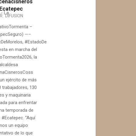
enacisneros
Ecatepec
- La
R:
DIFUSION
ativoTormenta –
epecSeguro) —–
DeMorelos, #EstadoDeMéxico.-
esta en marcha del
oTormenta2026, la
alcaldesa
naCisnerosCoss
un ejército de más
0 trabajadores, 130
es y maquinaria
zada para enfrentar
ima temporada de
n #Ecatepec. “Aquí
mos un equipo
ntativo de lo que