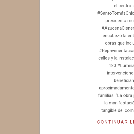
el centro 
#SantoTomásChico
presidenta mun
#AzucenaCisne
encabezó la en
obras que incl
#Repavimentación
calles y la instala
180 #Lumina
intervencione
benefician
aproximadamente 
familias. “La obra
la manifestac
tangible del co
CONTINUAR 