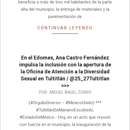
beneficia a más de tres mil habitantes de la parte
alta del municipio; la entrega de materiales y la
pavimentación de
CONTINUAR LEYENDO
En el Edomex, Ana Castro Fernández
impulsa la inclusión con la apertura de
la Oficina de Atención a la Diversidad
Sexual en Tultitlán / @25_27Tultitlan
>>>
2026-
POR:
MIGUEL ÁNGEL ZORRO
05-
(#OrgulloDiverso – #MéxicoUnido) ***
20
#TultitlánDeMarianoEscobedo,
#EstadoDeMéxico.- Hoy, en un acto que resonó
con fuerza en el municipio, la inauguración de la