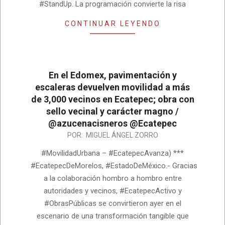
#StandUp. La programación convierte la risa
CONTINUAR LEYENDO
En el Edomex, pavimentación y
escaleras devuelven movilidad a más
de 3,000 vecinos en Ecatepec; obra con
sello vecinal y carácter magno /
@azucenacisneros @Ecatepec
2026-
POR:
MIGUEL ÁNGEL ZORRO
05-
#MovilidadUrbana – #EcatepecAvanza) ***
24
#EcatepecDeMorelos, #EstadoDeMéxico.- Gracias
a la colaboración hombro a hombro entre
autoridades y vecinos, #EcatepecActivo y
#ObrasPúblicas se convirtieron ayer en el
escenario de una transformación tangible que