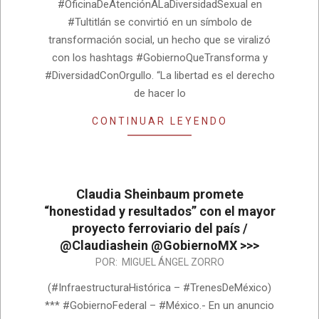
#OficinaDeAtenciónALaDiversidadSexual en
#Tultitlán se convirtió en un símbolo de
transformación social, un hecho que se viralizó
con los hashtags #GobiernoQueTransforma y
#DiversidadConOrgullo. “La libertad es el derecho
de hacer lo
CONTINUAR LEYENDO
Claudia Sheinbaum promete
“honestidad y resultados” con el mayor
proyecto ferroviario del país /
@Claudiashein @GobiernoMX >>>
2026-
POR:
MIGUEL ÁNGEL ZORRO
05-
(#InfraestructuraHistórica – #TrenesDeMéxico)
20
*** #GobiernoFederal – #México.- En un anuncio