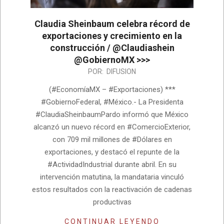
Claudia Sheinbaum celebra récord de
exportaciones y crecimiento en la
construcción / @Claudiashein
@GobiernoMX >>>
2026-
POR:
DIFUSION
06-
(#EconomíaMX – #Exportaciones) ***
12
#GobiernoFederal, #México.- La Presidenta
#ClaudiaSheinbaumPardo informó que México
alcanzó un nuevo récord en #ComercioExterior,
con 709 mil millones de #Dólares en
exportaciones, y destacó el repunte de la
#ActividadIndustrial durante abril. En su
intervención matutina, la mandataria vinculó
estos resultados con la reactivación de cadenas
productivas
CONTINUAR LEYENDO