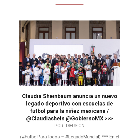
Claudia Sheinbaum anuncia un nuevo
legado deportivo con escuelas de
futbol para la niñez mexicana /
@Claudiashein @GobiernoMX >>>
2026-
POR:
DIFUSION
06-
(#FutbolParaTodos – #LegadoMundial) *** En el