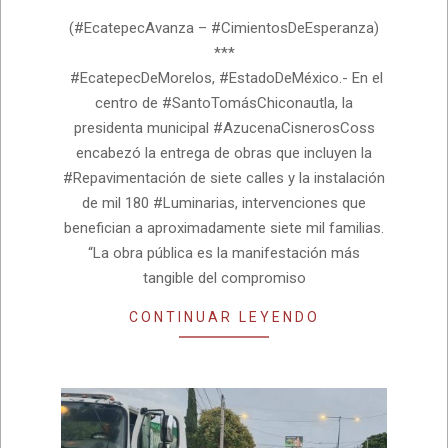
07-
(#EcatepecAvanza – #CimientosDeEsperanza)
02
***
#EcatepecDeMorelos, #EstadoDeMéxico.- En el
centro de #SantoTomásChiconautla, la
presidenta municipal #AzucenaCisnerosCoss
encabezó la entrega de obras que incluyen la
#Repavimentación de siete calles y la instalación
de mil 180 #Luminarias, intervenciones que
benefician a aproximadamente siete mil familias.
“La obra pública es la manifestación más
tangible del compromiso
CONTINUAR LEYENDO