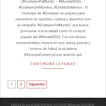
(#EcatepecPalMundo – #Mundial2026) —
12
#EcatepecDeMorelos, #EstadoDeMéxico.- El
municipio de #Ecatepec se prepara para
convertirse en epicentro cultural y deportivo con
la campaña “#EcatepecPalMundo”, que busca
posicionar a la localidad como el corazón
popular del #Mundial2026. Con esculturas
monumentales, música en vivo, danza, poesía y
torneos de futbol, la alcaldesa
#AzucenaCisnerosCoss anunció que
CONTINUAR LEYENDO
Paginación
1
2
Siguientes
de
entradas
Política de privacidad
Diseñado utilizando
Magazine News Byte
.