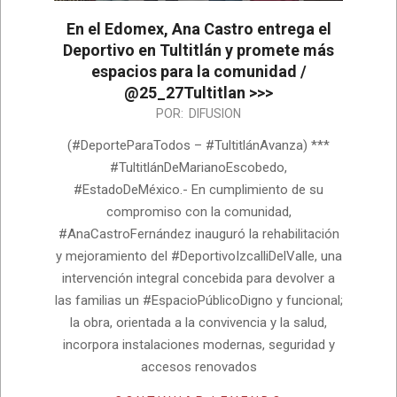
En el Edomex, Ana Castro entrega el
Deportivo en Tultitlán y promete más
espacios para la comunidad /
@25_27Tultitlan >>>
2026-
POR:
DIFUSION
07-
(#DeporteParaTodos – #TultitlánAvanza) ***
07
#TultitlánDeMarianoEscobedo,
#EstadoDeMéxico.- En cumplimiento de su
compromiso con la comunidad,
#AnaCastroFernández inauguró la rehabilitación
y mejoramiento del #DeportivoIzcalliDelValle, una
intervención integral concebida para devolver a
las familias un #EspacioPúblicoDigno y funcional;
la obra, orientada a la convivencia y la salud,
incorpora instalaciones modernas, seguridad y
accesos renovados