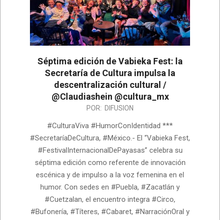
Séptima edición de Vabieka Fest: la
Secretaría de Cultura impulsa la
descentralización cultural /
@Claudiashein @cultura_mx
2026-
POR:
DIFUSION
05-
#CulturaViva #HumorConIdentidad ***
25
#SecretaríaDeCultura, #México.- El “Vabieka Fest,
#FestivalInternacionalDePayasas” celebra su
séptima edición como referente de innovación
escénica y de impulso a la voz femenina en el
humor. Con sedes en #Puebla, #Zacatlán y
#Cuetzalan, el encuentro integra #Circo,
#Bufonería, #Títeres, #Cabaret, #NarraciónOral y