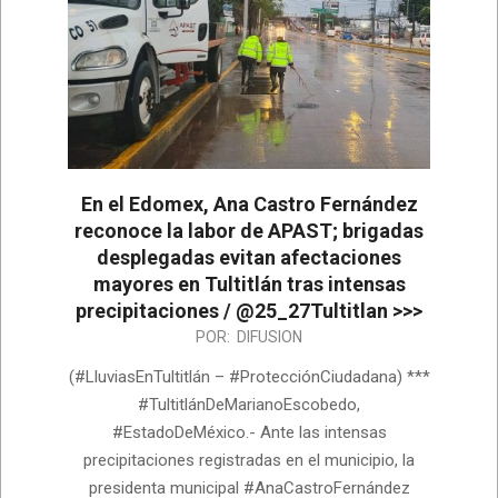
En el Edomex, Ana Castro Fernández
reconoce la labor de APAST; brigadas
desplegadas evitan afectaciones
mayores en Tultitlán tras intensas
precipitaciones / @25_27Tultitlan >>>
2026-
POR:
DIFUSION
06-
(#LluviasEnTultitlán – #ProtecciónCiudadana) ***
16
#TultitlánDeMarianoEscobedo,
#EstadoDeMéxico.- Ante las intensas
precipitaciones registradas en el municipio, la
presidenta municipal #AnaCastroFernández