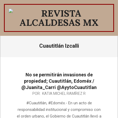
Saltar
al
contenido
REVISTA
ALCALDESAS
Menú
Cuautitlán Izcalli
de
MX
navegación
principal
No se permitirán invasiones de
propiedad; Cuautitlán, Edoméx /
@Juanita_Carri @AyytoCuautitlan
2025-
POR:
KATIA MICHEL RAMÍREZ R
06-
#Cuautitlán, #Edoméx.- En un acto de
10
responsabilidad institucional y compromiso con
el orden urbano, el Gobierno de Cuautitlán llevó a