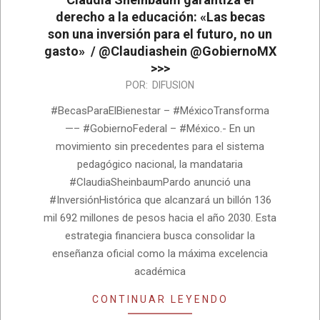
derecho a la educación: «Las becas
son una inversión para el futuro, no un
gasto» / @Claudiashein @GobiernoMX
>>>
2026-
POR:
DIFUSION
04-
#BecasParaElBienestar – #MéxicoTransforma
13
—– #GobiernoFederal – #México.- En un
movimiento sin precedentes para el sistema
pedagógico nacional, la mandataria
#ClaudiaSheinbaumPardo anunció una
#InversiónHistórica que alcanzará un billón 136
mil 692 millones de pesos hacia el año 2030. Esta
estrategia financiera busca consolidar la
enseñanza oficial como la máxima excelencia
académica
CONTINUAR LEYENDO