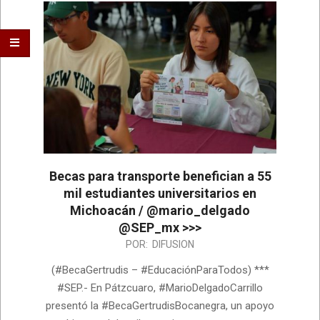
Becas para transporte benefician a 55
mil estudiantes universitarios en
Michoacán / @mario_delgado
@SEP_mx >>>
2026-
POR:
DIFUSION
07-
(#BecaGertrudis – #EducaciónParaTodos) ***
06
#SEP.- En Pátzcuaro, #MarioDelgadoCarrillo
presentó la #BecaGertrudisBocanegra, un apoyo