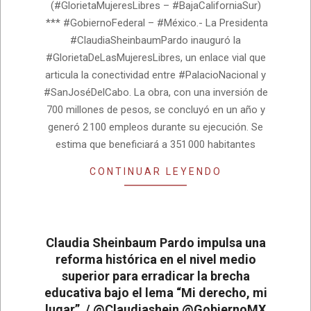
(#GlorietaMujeresLibres – #BajaCaliforniaSur)
05
*** #GobiernoFederal – #México.- La Presidenta
#ClaudiaSheinbaumPardo inauguró la
#GlorietaDeLasMujeresLibres, un enlace vial que
articula la conectividad entre #PalacioNacional y
#SanJoséDelCabo. La obra, con una inversión de
700 millones de pesos, se concluyó en un año y
generó 2 100 empleos durante su ejecución. Se
estima que beneficiará a 351 000 habitantes
CONTINUAR LEYENDO
Claudia Sheinbaum Pardo impulsa una
reforma histórica en el nivel medio
superior para erradicar la brecha
educativa bajo el lema “Mi derecho, mi
lugar” / @Claudiashein @GobiernoMX