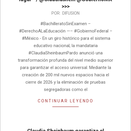
>>>
2026-
POR:
DIFUSION
04-
#BachilleratoSinExamen –
23
#DerechoALaEducación —– #GobiernoFederal –
#México.- En un giro histórico para el sistema
educativo nacional, la mandataria
#ClaudiaSheinbaumPardo anunció una
transformación profunda del nivel medio superior
para garantizar el acceso universal. Mediante la
creación de 200 mil nuevos espacios hacia el
cierre de 2026 y la eliminación de pruebas
segregadoras como el
CONTINUAR LEYENDO
Claudia Sheinbaum garantiza el