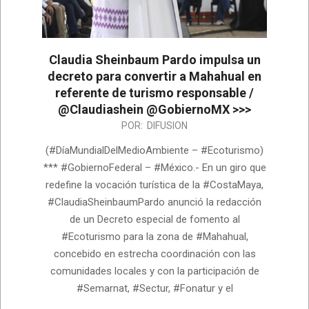
Claudia Sheinbaum Pardo impulsa un
decreto para convertir a Mahahual en
referente de turismo responsable /
@Claudiashein @GobiernoMX >>>
2026-
POR:
DIFUSION
06-
(#DíaMundialDelMedioAmbiente – #Ecoturismo)
05
*** #GobiernoFederal – #México.- En un giro que
redefine la vocación turística de la #CostaMaya,
#ClaudiaSheinbaumPardo anunció la redacción
de un Decreto especial de fomento al
#Ecoturismo para la zona de #Mahahual,
concebido en estrecha coordinación con las
comunidades locales y con la participación de
#Semarnat, #Sectur, #Fonatur y el