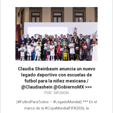
Claudia Sheinbaum anuncia un nuevo
legado deportivo con escuelas de
futbol para la niñez mexicana /
@Claudiashein @GobiernoMX >>>
2026-
POR:
DIFUSION
06-
(#FutbolParaTodos – #LegadoMundial) *** En el
08
marco de la #CopaMundialFIFA2026, la