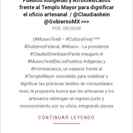
Pueblos Indígenas y Afromexicanos
frente al Templo Mayor para dignificar
el oficio artesanal / @Claudiashein
@GobiernoMX >>>
2026-
POR:
DIFUSION
06-
(#MuseoTextil – #CulturaViva) ***
26
#GobiernoFederal, #México.- La presidenta
#ClaudiaSheinbaumPardo inauguró el
#MuseoTextilDeLosPueblos Indígenas y
Afromexicanos, un espacio frente al
#TemploMayor concebido para visibilizar y
dignificar las prácticas textiles de comunidades
vivas; la propuesta busca que las artesanas y los
artesanos obtengan un ingreso justo y
reconocimiento por su oficio, integrando piezas
CONTINUAR LEYENDO