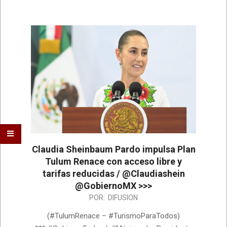
Claudia Sheinbaum Pardo impulsa Plan
Tulum Renace con acceso libre y
tarifas reducidas / @Claudiashein
@GobiernoMX >>>
2026-
POR:
DIFUSION
07-
(#TulumRenace – #TurismoParaTodos)
17