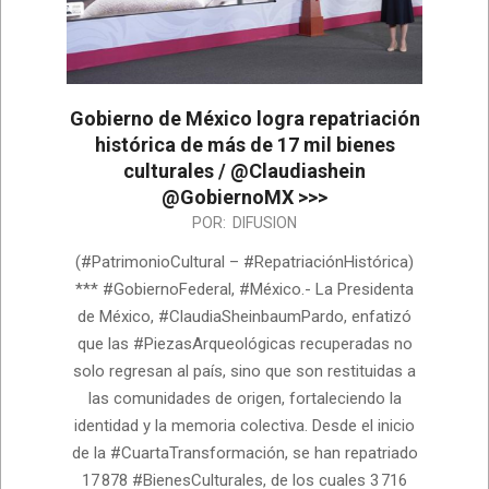
Gobierno de México logra repatriación
histórica de más de 17 mil bienes
culturales / @Claudiashein
@GobiernoMX >>>
2026-
POR:
DIFUSION
07-
(#PatrimonioCultural – #RepatriaciónHistórica)
10
*** #GobiernoFederal, #México.- La Presidenta
de México, #ClaudiaSheinbaumPardo, enfatizó
que las #PiezasArqueológicas recuperadas no
solo regresan al país, sino que son restituidas a
las comunidades de origen, fortaleciendo la
identidad y la memoria colectiva. Desde el inicio
de la #CuartaTransformación, se han repatriado
17 878 #BienesCulturales, de los cuales 3 716