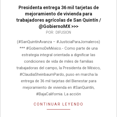
Presidenta entrega 36 mil tarjetas de
mejoramiento de vivienda para
trabajadores agrícolas de San Quintín /
@GobiernoMX >>>
2026-
POR:
DIFUSION
06-
(#SanQuintínAvanza – #JusticiaParaJornaleros)
19
*** #GobiernoDeMéxico.- Como parte de una
estrategia integral orientada a dignificar las
condiciones de vida de miles de familias
trabajadoras del campo, la Presidenta de México,
#ClaudiaSheinbaumPardo, puso en marcha la
entrega de 36 mil tarjetas del Bienestar para
mejoramiento de vivienda en #SanQuintín,
#BajaCalifornia. La acción
CONTINUAR LEYENDO