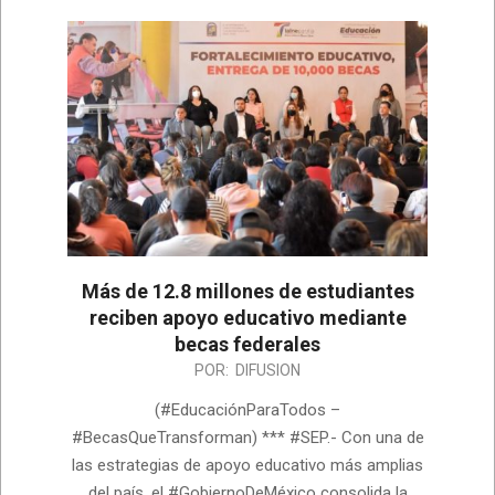
Más de 12.8 millones de estudiantes
reciben apoyo educativo mediante
becas federales
2026-
POR:
DIFUSION
06-
(#EducaciónParaTodos –
22
#BecasQueTransforman) *** #SEP.- Con una de
las estrategias de apoyo educativo más amplias
del país, el #GobiernoDeMéxico consolida la