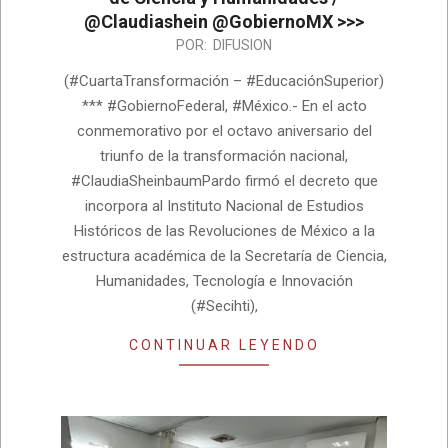
@Claudiashein @GobiernoMX >>>
2026-
POR:
DIFUSION
07-
(#CuartaTransformación – #EducaciónSuperior)
01
*** #GobiernoFederal, #México.- En el acto
conmemorativo por el octavo aniversario del
triunfo de la transformación nacional,
#ClaudiaSheinbaumPardo firmó el decreto que
incorpora al Instituto Nacional de Estudios
Históricos de las Revoluciones de México a la
estructura académica de la Secretaría de Ciencia,
Humanidades, Tecnología e Innovación
(#Secihti),
CONTINUAR LEYENDO