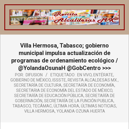
Saltar
al
contenido
REVISTA
ALCALDESAS
Menú
Villa Hermosa, Tabasco; gobierno
de
MX
navegación
municipal impulsa actualización de
principal
programas de ordenamiento ecológico /
@YolandaOsunaH @GobCentro >>>
POR:
DIFUSION
ETIQUETADO:
EN VIVO
,
ENTÉRATE
,
GOBIERNO DE MÉXICO
,
ISSSTE
,
REVISTA ALCALDESAS MX.
,
SECRETARÍA DE CULTURA
,
SECRETARÍA DE ECONOMÍA
,
SECRETARIA DE ECONOMÍA DEL ESTADO DE MÉXICO
,
SECRETARÍA DE EDUCACIÓN PÚBLICA
,
SECRETARÍA DE
GOBERNACIÓN
,
SECRETARÍA DE LA FUNCIÓN PUBLICA
,
TABASCO
,
TECÁMAC
,
ÚLTIMA HORA
,
ÚLTIMAS NOTICIAS
,
VILLA HERMOSA
,
YOLANDA OZUNA HUERTA