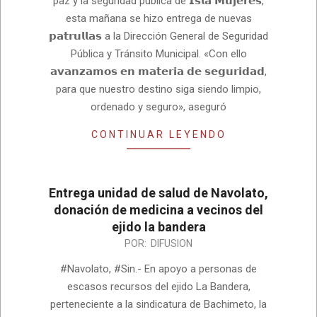
paz y la seguridad pública de 𝗜𝘀𝗹𝗮 𝗠𝘂𝗷𝗲𝗿𝗲𝘀,
esta mañana se hizo entrega de nuevas
𝗽𝗮𝘁𝗿𝘂𝗹𝗹𝗮𝘀 a la Dirección General de Seguridad
Pública y Tránsito Municipal. «Con ello
𝗮𝘃𝗮𝗻𝘇𝗮𝗺𝗼𝘀 𝗲𝗻 𝗺𝗮𝘁𝗲𝗿𝗶𝗮 𝗱𝗲 𝘀𝗲𝗴𝘂𝗿𝗶𝗱𝗮𝗱,
para que nuestro destino siga siendo limpio,
ordenado y seguro», aseguró
CONTINUAR LEYENDO
Entrega unidad de salud de Navolato,
donación de medicina a vecinos del
ejido la bandera
2022-
POR:
DIFUSION
05-
#Navolato, #Sin.- En apoyo a personas de
05
escasos recursos del ejido La Bandera,
perteneciente a la sindicatura de Bachimeto, la