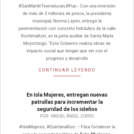
05-
#SanMartínTexmelucan,#Pue.- Con una inversión
13
de más de 3 millones de pesos, la presidenta
municipal, Norma Layón, entregó la
pavimentación con concreto hidráulico de la calle
Xochimaltzin, en la junta auxiliar de Santa María
Moyotzingo. “Este Gobierno realiza obras de
impacto social que tengan que ver con el
progreso y desarrollo
CONTINUAR LEYENDO
En Isla Mujeres, entregan nuevas
patrullas para incrementar la
seguridad de los isleños
2022-
POR:
MIGUEL ÁNGEL ZORRO
05-
#IslaMujeres, #QuintanaRoo. – Para fortalecer la
06