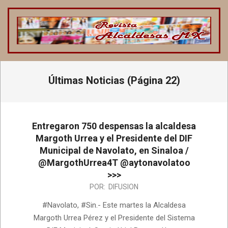
Saltar
al
contenido
REVISTA
ALCALDESAS
Menú
Últimas Noticias
(Página 22)
de
MX
navegación
principal
Entregaron 750 despensas la alcaldesa
Margoth Urrea y el Presidente del DIF
Municipal de Navolato, en Sinaloa /
@MargothUrrea4T @aytonavolatoo
>>>
2023-
POR:
DIFUSION
01-
#Navolato, #Sin.- Este martes la Alcaldesa
06
Margoth Urrea Pérez y el Presidente del Sistema