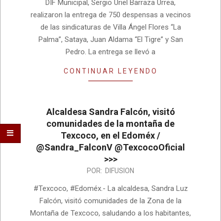
DIF Municipal, Sergio Uriel Barraza Urrea,
realizaron la entrega de 750 despensas a vecinos
de las sindicaturas de Villa Ángel Flores “La
Palma”, Sataya, Juan Aldama “El Tigre” y San
Pedro. La entrega se llevó a
CONTINUAR LEYENDO
Alcaldesa Sandra Falcón, visitó
comunidades de la montaña de
Texcoco, en el Edoméx /
@Sandra_FalconV @TexcocoOficial
>>>
2023-
POR:
DIFUSION
01-
#Texcoco, #Edoméx.- La alcaldesa, Sandra Luz
04
Falcón, visitó comunidades de la Zona de la
Montaña de Texcoco, saludando a los habitantes,