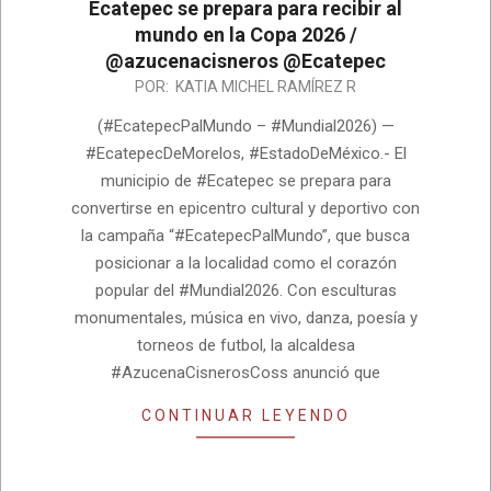
Ecatepec se prepara para recibir al
mundo en la Copa 2026 /
@azucenacisneros @Ecatepec
2026-
POR:
KATIA MICHEL RAMÍREZ R
05-
(#EcatepecPalMundo – #Mundial2026) —
12
#EcatepecDeMorelos, #EstadoDeMéxico.- El
municipio de #Ecatepec se prepara para
convertirse en epicentro cultural y deportivo con
la campaña “#EcatepecPalMundo”, que busca
posicionar a la localidad como el corazón
popular del #Mundial2026. Con esculturas
monumentales, música en vivo, danza, poesía y
torneos de futbol, la alcaldesa
#AzucenaCisnerosCoss anunció que
CONTINUAR LEYENDO