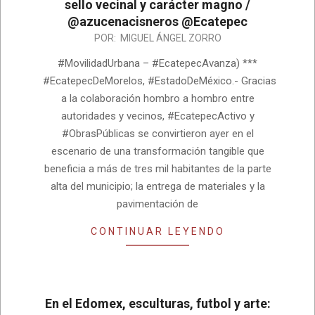
sello vecinal y carácter magno /
@azucenacisneros @Ecatepec
2026-
POR:
MIGUEL ÁNGEL ZORRO
05-
#MovilidadUrbana – #EcatepecAvanza) ***
24
#EcatepecDeMorelos, #EstadoDeMéxico.- Gracias
a la colaboración hombro a hombro entre
autoridades y vecinos, #EcatepecActivo y
#ObrasPúblicas se convirtieron ayer en el
escenario de una transformación tangible que
beneficia a más de tres mil habitantes de la parte
alta del municipio; la entrega de materiales y la
pavimentación de
CONTINUAR LEYENDO
En el Edomex, esculturas, futbol y arte: