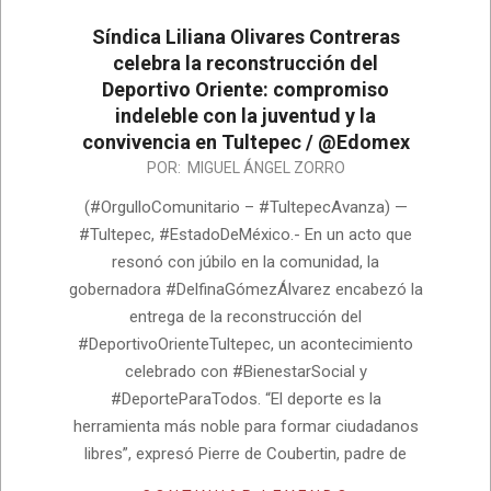
Síndica Liliana Olivares Contreras
celebra la reconstrucción del
Deportivo Oriente: compromiso
indeleble con la juventud y la
convivencia en Tultepec / @Edomex
2026-
POR:
MIGUEL ÁNGEL ZORRO
05-
(#OrgulloComunitario – #TultepecAvanza) —
12
#Tultepec, #EstadoDeMéxico.- En un acto que
resonó con júbilo en la comunidad, la
gobernadora #DelfinaGómezÁlvarez encabezó la
entrega de la reconstrucción del
#DeportivoOrienteTultepec, un acontecimiento
celebrado con #BienestarSocial y
#DeporteParaTodos. “El deporte es la
herramienta más noble para formar ciudadanos
libres”, expresó Pierre de Coubertin, padre de