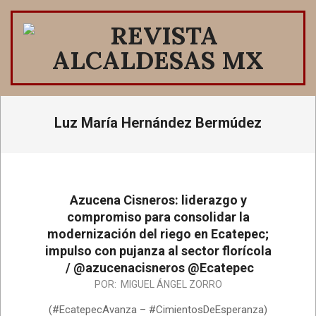
Saltar
al
contenido
REVISTA
ALCALDESAS
Menú
Luz María Hernández Bermúdez
de
MX
navegación
principal
Azucena Cisneros: liderazgo y
compromiso para consolidar la
modernización del riego en Ecatepec;
impulso con pujanza al sector florícola
/ @azucenacisneros @Ecatepec
2026-
POR:
MIGUEL ÁNGEL ZORRO
07-
(#EcatepecAvanza – #CimientosDeEsperanza)