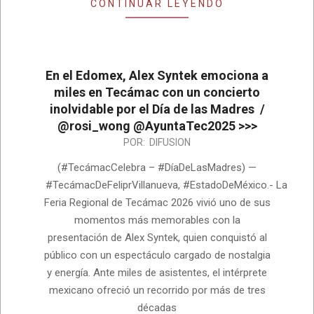
CONTINUAR LEYENDO
En el Edomex, Alex Syntek emociona a
miles en Tecámac con un concierto
inolvidable por el Día de las Madres /
@rosi_wong @AyuntaTec2025 >>>
2026-
POR:
DIFUSION
05-
(#TecámacCelebra – #DíaDeLasMadres) —
10
#TecámacDeFeliprVillanueva, #EstadoDeMéxico.- La
Feria Regional de Tecámac 2026 vivió uno de sus
momentos más memorables con la
presentación de Alex Syntek, quien conquistó al
público con un espectáculo cargado de nostalgia
y energía. Ante miles de asistentes, el intérprete
mexicano ofreció un recorrido por más de tres
décadas