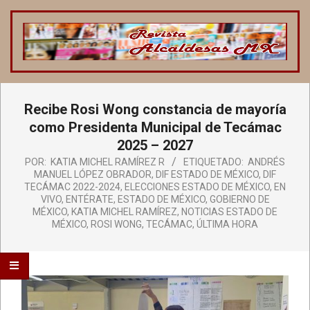
Saltar
al
contenido
REVISTA
ALCALDESAS
Menú
Recibe Rosi Wong constancia de mayoría
de
MX
navegación
como Presidenta Municipal de Tecámac
principal
2025 – 2027
POR:
KATIA MICHEL RAMÍREZ R
ETIQUETADO:
ANDRÉS
MANUEL LÓPEZ OBRADOR
,
DIF ESTADO DE MÉXICO
,
DIF
TECÁMAC 2022-2024
,
ELECCIONES ESTADO DE MÉXICO
,
EN
VIVO
,
ENTÉRATE
,
ESTADO DE MÉXICO
,
GOBIERNO DE
MÉXICO
,
KATIA MICHEL RAMÍREZ
,
NOTICIAS ESTADO DE
MÉXICO
,
ROSI WONG
,
TECÁMAC
,
ÚLTIMA HORA