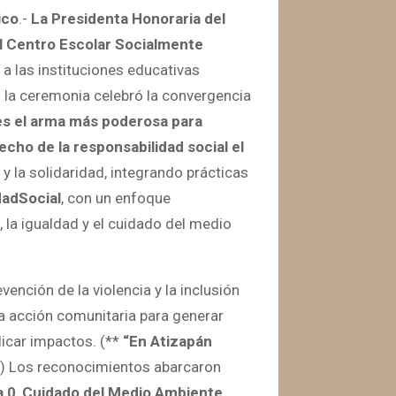
ico
.-
La Presidenta Honoraria del
al Centro Escolar Socialmente
 a las instituciones educativas
o; la ceremonia celebró la convergencia
es el arma más poderosa para
cho de la responsabilidad social el
y la solidaridad, integrando prácticas
dadSocial
, con un enfoque
d, la igualdad y el cuidado del medio
ención de la violencia y la inclusión
a acción comunitaria para generar
licar impactos. (**
“En Atizapán
) Los reconocimientos abarcaron
a 0
,
Cuidado del Medio Ambiente
,