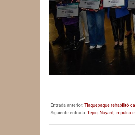
2026-
05-
Entrada anterior:
Tlaquepaque rehabilitó c
29
Siguiente entrada:
Tepic, Nayarit, impuls