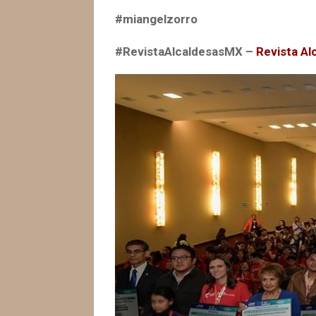
#miangelzorro
#RevistaAlcaldesasMX –
Revista Al