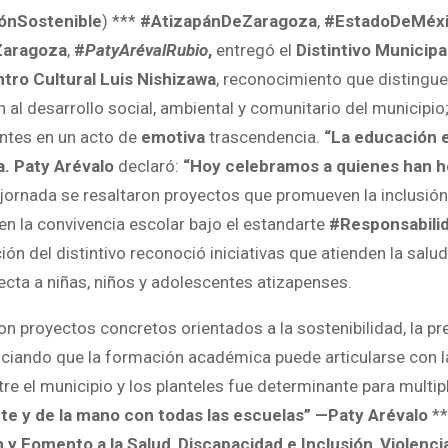
ónSostenible
) ***
#AtizapánDeZaragoza
,
#EstadoDeMéx
Zaragoza
,
#
PatyArévalRubio
,
entregó el
Distintivo Municip
tro Cultural Luis Nishizawa
, reconocimiento que distingue
n al desarrollo social, ambiental y comunitario del municipi
antes en un acto de
emotiva
trascendencia.
“La educación 
a.
Paty Arévalo
declaró:
“Hoy celebramos a quienes han he
a jornada se resaltaron proyectos que promueven la inclusión 
en la convivencia escolar bajo el estandarte
#Responsabili
ción del distintivo reconoció iniciativas que atienden la salu
cta a niñas, niños y adolescentes atizapenses.
proyectos concretos orientados a la sostenibilidad, la prev
ciando que la formación académica puede articularse con l
re el municipio y los planteles fue determinante para multip
e y de la mano con todas las escuelas” —Paty Arévalo
**
 y Fomento a la Salud
,
Discapacidad e Inclusión
,
Violenci