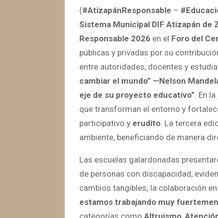
(
#AtizapánResponsable
–
#Educaci
Sistema Municipal DIF Atizapán de 
Responsable 2026
en el
Foro del Cen
públicas y privadas por su contribució
entre autoridades, docentes y estudi
cambiar el mundo” —Nelson Mandel
eje de su proyecto educativo”
. En l
que transforman el entorno y fortalec
participativo y
erudito
. La tercera edi
ambiente, beneficiando de manera dire
Las escuelas galardonadas presentaron 
de personas con discapacidad, eviden
cambios tangibles; la colaboración ent
estamos trabajando muy fuertement
categorías como
Altruismo
,
Atención