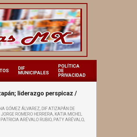
POLÍTICA
DIF
TOS
DE
MUNICIPALES
PRIVACIDAD
zapán; liderazgo perspicaz /
INA GÓMEZ ÁLVAREZ
,
DIF ATIZAPÁN DE
,
JORGE ROMERO HERRERA
,
KATIA MICHEL
,
PATRICIA ARÉVALO RUBIO
,
PATY ARÉVALO
,