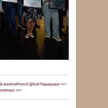
s / @LauraImelPerezS @GobTlaquepaque >>>
nodetepic >>>