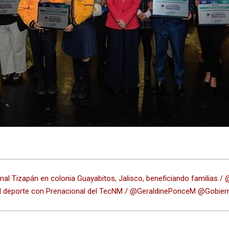
anal Tizapán en colonia Guayabitos, Jalisco, beneficiando familia
a el deporte con Prenacional del TecNM / @GeraldinePonceM @Gobier