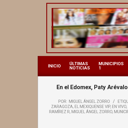
Saltar
al
contenido
REVISTA
ALCALDESAS
ÚLTIMAS
MUNICIPIOS
INICIO
NOTICIAS
1
MX
En el Edomex, Paty Arévalo 
POR:
MIGUEL ÁNGEL ZORRO
ETIQ
ZARAGOZA
,
EL MEXIQUENSE VIP
,
EN VIVO
,
RAMÍREZ R
,
MIGUEL ÁNGEL ZORRO
,
MUNICI