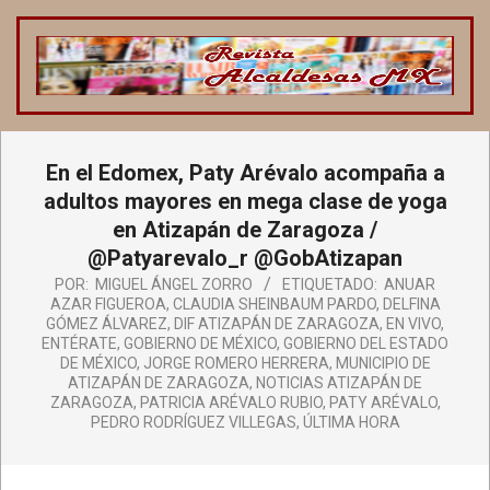
Saltar
al
contenido
REVISTA
ALCALDESAS
Menú
En el Edomex, Paty Arévalo acompaña a
de
MX
navegación
adultos mayores en mega clase de yoga
principal
en Atizapán de Zaragoza /
@Patyarevalo_r @GobAtizapan
POR:
MIGUEL ÁNGEL ZORRO
ETIQUETADO:
ANUAR
AZAR FIGUEROA
,
CLAUDIA SHEINBAUM PARDO
,
DELFINA
GÓMEZ ÁLVAREZ
,
DIF ATIZAPÁN DE ZARAGOZA
,
EN VIVO
,
ENTÉRATE
,
GOBIERNO DE MÉXICO
,
GOBIERNO DEL ESTADO
DE MÉXICO
,
JORGE ROMERO HERRERA
,
MUNICIPIO DE
ATIZAPÁN DE ZARAGOZA
,
NOTICIAS ATIZAPÁN DE
ZARAGOZA
,
PATRICIA ARÉVALO RUBIO
,
PATY ARÉVALO
,
PEDRO RODRÍGUEZ VILLEGAS
,
ÚLTIMA HORA