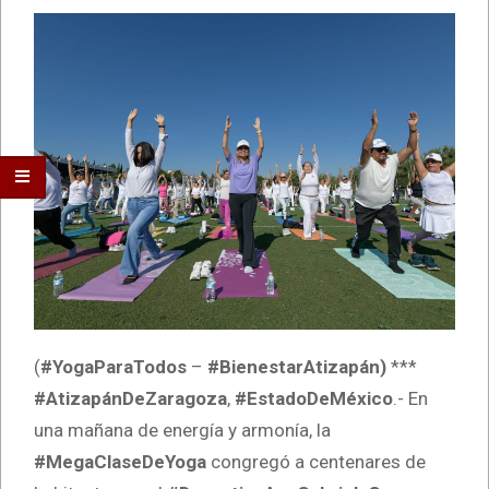
(
#YogaParaTodos
–
#BienestarAtizapán)
***
#AtizapánDeZaragoza
,
#EstadoDeMéxico
.- En
una mañana de energía y armonía, la
#MegaClaseDeYoga
congregó a centenares de