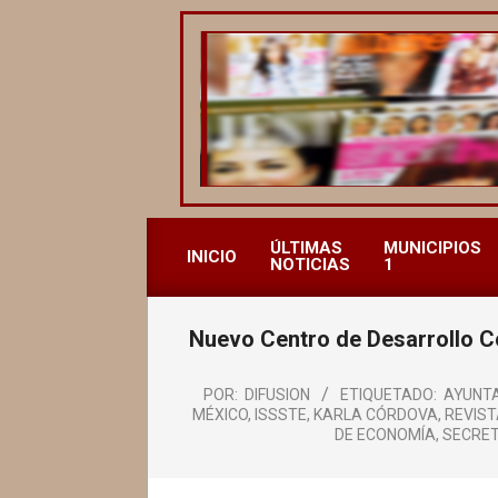
Saltar
al
contenido
REVISTA
ALCALDESAS
ÚLTIMAS
MUNICIPIOS
INICIO
NOTICIAS
1
MX
Nuevo Centro de Desarrollo Co
POR:
DIFUSION
ETIQUETADO:
AYUNT
MÉXICO
,
ISSSTE
,
KARLA CÓRDOVA
,
REVIST
DE ECONOMÍA
,
SECRET