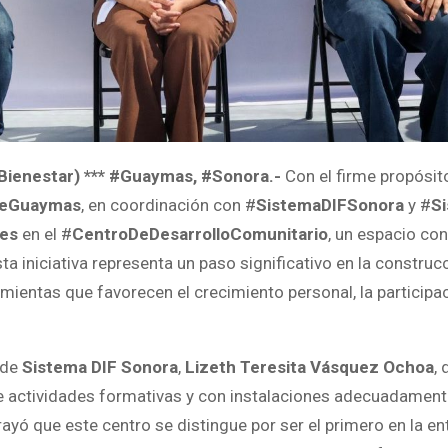
ienestar) *** #Guaymas, #Sonora.-
Con el firme propósito
DeGuaymas
, en coordinación con #
SistemaDIFSonora
y #
S
res
en el #
CentroDeDesarrolloComunitario
, un espacio con
Esta iniciativa representa un paso significativo en la constr
mientas que favorecen el crecimiento personal, la participac
a de
Sistema DIF Sonora
,
Lizeth Teresita Vásquez Ochoa
,
e actividades formativas y con instalaciones adecuadament
ayó que este centro se distingue por ser el primero en la ent