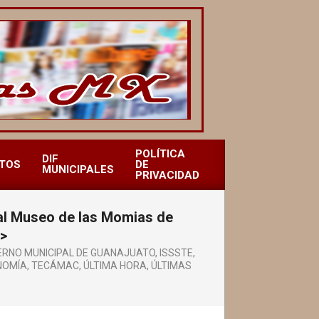
POLÍTICA
DIF
TOS
DE
MUNICIPALES
PRIVACIDAD
o al Museo de las Momias de
>
ERNO MUNICIPAL DE GUANAJUATO
,
ISSSTE
,
NOMÍA
,
TECÁMAC
,
ÚLTIMA HORA
,
ÚLTIMAS