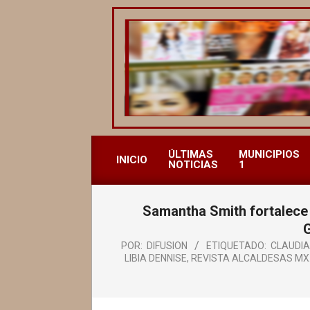
Saltar
al
contenido
REVISTA
ALCALDESAS
ÚLTIMAS
MUNICIPIOS
INICIO
NOTICIAS
1
MX
Samantha Smith fortalece l
POR:
DIFUSION
ETIQUETADO:
CLAUDIA
LIBIA DENNISE
,
REVISTA ALCALDESAS MX