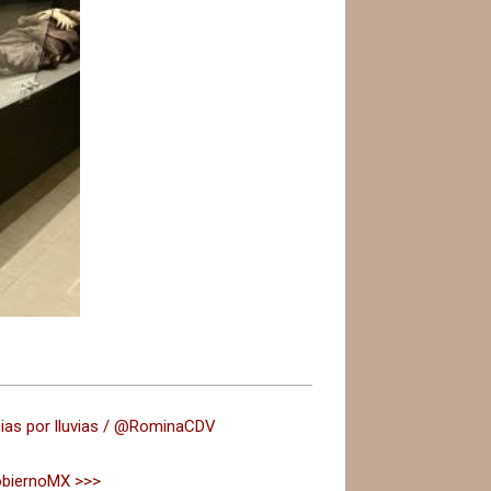
cias por lluvias / @RominaCDV
GobiernoMX >>>