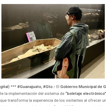
gital
) ***
#Guanajuato, #Gto.-
El
Gobierno Municipal de 
te la implementación del sistema de
“boletaje electrónico
que transforma la experiencia de los visitantes al ofrecer u