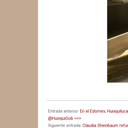
2026-
06-
Entrada anterior:
En el Edomex, Huixquiluc
26
@HuixquiGob >>>
Siguiente entrada:
Claudia Sheinbaum refu