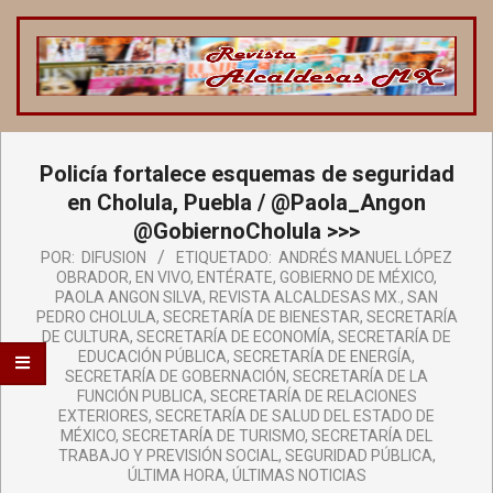
Saltar
al
contenido
REVISTA
ALCALDESAS
Menú
Policía fortalece esquemas de seguridad
de
MX
navegación
en Cholula, Puebla / @Paola_Angon
principal
@GobiernoCholula >>>
POR:
DIFUSION
ETIQUETADO:
ANDRÉS MANUEL LÓPEZ
OBRADOR
,
EN VIVO
,
ENTÉRATE
,
GOBIERNO DE MÉXICO
,
PAOLA ANGON SILVA
,
REVISTA ALCALDESAS MX.
,
SAN
PEDRO CHOLULA
,
SECRETARÍA DE BIENESTAR
,
SECRETARÍA
DE CULTURA
,
SECRETARÍA DE ECONOMÍA
,
SECRETARÍA DE
EDUCACIÓN PÚBLICA
,
SECRETARÍA DE ENERGÍA
,
SECRETARÍA DE GOBERNACIÓN
,
SECRETARÍA DE LA
FUNCIÓN PUBLICA
,
SECRETARÍA DE RELACIONES
EXTERIORES
,
SECRETARÍA DE SALUD DEL ESTADO DE
MÉXICO
,
SECRETARÍA DE TURISMO
,
SECRETARÍA DEL
TRABAJO Y PREVISIÓN SOCIAL
,
SEGURIDAD PÚBLICA
,
ÚLTIMA HORA
,
ÚLTIMAS NOTICIAS