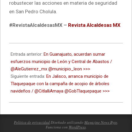
robustecer las acciones en materia de seguridad
en San Pedro Cholula.
#RevistaAlcaldesasMX –
Revista Alcaldesas MX
2023-
01-
Entrada anterior:
En Guanajuato, acuerdan sumar
04
esfuerzos municipio de León y Central de Abastos /
@AleGutierrez_mx @municipio_leon >>>
Siguiente entrada:
En Jalisco, arranca municipio de
Tlaquepaque con la campaña de acopio de árboles
navideños / @CitlalliAmaya @GobTlaquepaque >>>
Política de privacidad
Diseñado utilizando
Magazine News Byte
.
Funciona con
WordPress
.