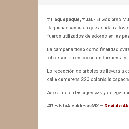
#Tlaquepaque, #Jal.-
El Gobierno Mun
tlaquepaquenses a que acudan a los di
fueron utilizados de adorno en las p
La campaña tiene como finalidad evit
obstrucción en bocas de tormenta y a
La recepción de árboles se llevará a c
calle camarena 223 colonia la capacha,
Así como en las agencias y delegaci
#RevistaAlcaldesasMX –
Revista Al
2023-