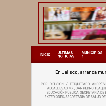
Saltar
al
contenido
REVISTA
ALCALDESAS
ÚLTIMAS
MUNICIPIOS
INICIO
NOTICIAS
1
MX
En Jalisco, arranca mu
POR:
DIFUSION
ETIQUETADO:
ANDRÉS 
ALCALDESAS MX.
,
SAN PEDRO TLAQU
EDUCACIÓN PÚBLICA
,
SECRETARÍA DE 
EXTERIORES
,
SECRETARÍA DE SALUD DE