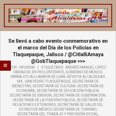
Saltar
al
contenido
REVISTA
ALCALDESAS
Menú
Se llevó a cabo evento conmemorativo en
de
MX
navegación
el marco del Día de los Policías en
principal
Tlaquepaque, Jalisco / @CitlalliAmaya
@GobTlaquepaque >>>
POR:
DIFUSION
ETIQUETADO:
ANDRÉS MANUEL LÓPEZ
OBRADOR
,
EN VIVO
,
ENTÉRATE
,
GOBIERNO DE MÉXICO
,
MIRNA CITLALLI AMAYA DE LUNA
,
REVISTA ALCALDESAS
MX.
,
SAN PEDRO TLAQUEPAQUE
,
SECRETARÍA DE
BIENESTAR
,
SECRETARÍA DE CULTURA
,
SECRETARÍA DE
ECONOMÍA
,
SECRETARÍA DE EDUCACIÓN PÚBLICA
,
SECRETARÍA DE ENERGÍA
,
SECRETARÍA DE GOBERNACIÓN
,
SECRETARÍA DE LA FUNCIÓN PUBLICA
,
SECRETARÍA DE
RELACIONES EXTERIORES
,
SECRETARÍA DE SALUD DEL
ESTADO DE MÉXICO
,
SECRETARÍA DE TURISMO
,
SECRETARÍA DEL TRABAJO Y PREVISIÓN SOCIAL
,